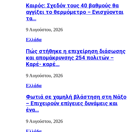
Καιρός: Σχεδόν τους 40 βαθμούς θα
αγγίξει το θερμόμετρο – Ενισχύονται
τα…
9 Αυγούστου, 2026
Ελλάδα
Πώς στήθηκε η επιχείρηση διάσωσης
και απομάκρυνσης 254 πολιτών –
Καρέ- καρέ…
9 Αυγούστου, 2026
Ελλάδα
Φωτιά σε χαμηλή βλάστηση στη Νάξο
– Επιχειρούν επίγειες δυνάμεις και
ένα…
9 Αυγούστου, 2026
Ελλάδα