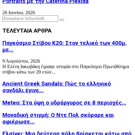
Portraits με την Caterina Plexida
26 Ιουνίου, 2026
Search
Search
for:
ΤΕΛΕΥΤΑΙΑ ΑΡΘΡΑ
Παγκόσμιο Στίβου Κ20: Στον τελικό των 400μ.
με...
9 Αυγούστου, 2026
Η Ελένη Ιακωβάκη έγραψε ιστορία στο Παγκόσμιο Πρωτάθλημα
στίβου κάτω των 20 ετών...
Ancient Greek Sandals: Πώς το ελληνικό
σανδάλι έγινε...
Meteo: Στα ύψη ο υδράργυρος σε 8 περιοχές...
Μοναδική στιγμή: Ο Ντε Πολ σκόραρε και
αφιέρωσε...
Ελσίνκι: Mια δεύτερη πόλη βρίσκεται κάτω από