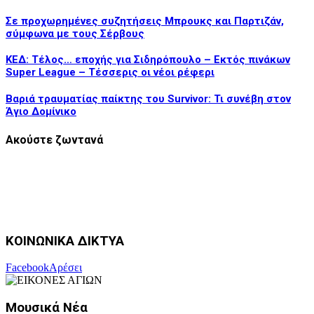
Σε προχωρημένες συζητήσεις Μπρουκς και Παρτιζάν,
σύμφωνα με τους Σέρβους
ΚΕΔ: Τέλος… εποχής για Σιδηρόπουλο – Εκτός πινάκων
Super League – Τέσσερις οι νέοι ρέφερι
Βαριά τραυματίας παίκτης του Survivor: Τι συνέβη στον
Άγιο Δομίνικο
Ακούστε ζωντανά
ΚΟΙΝΩΝΙΚΑ ΔΙΚΤΥΑ
Facebook
Αρέσει
Μουσικά Νέα