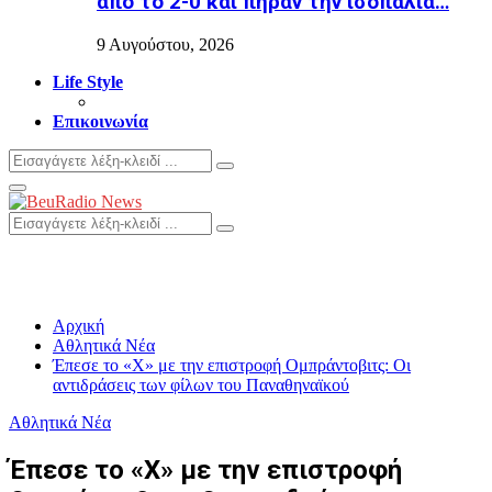
από το 2-0 και πήραν την ισοπαλία…
9 Αυγούστου, 2026
Life Style
Επικοινωνία
Search
Search
for:
Primary
Menu
Search
Search
for:
Αρχική
Αθλητικά Νέα
Έπεσε το «X» με την επιστροφή Ομπράντοβιτς: Οι
αντιδράσεις των φίλων του Παναθηναϊκού
Αθλητικά Νέα
Έπεσε το «X» με την επιστροφή