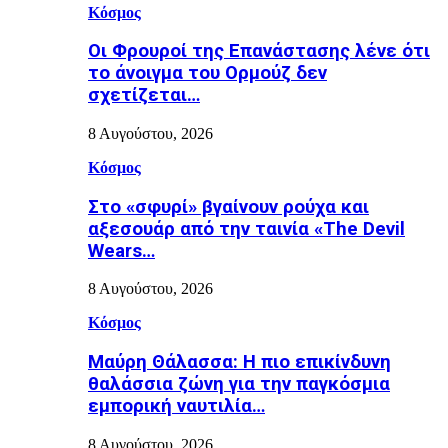
Κόσμος
Οι Φρουροί της Επανάστασης λένε ότι
το άνοιγμα του Ορμούζ δεν
σχετίζεται…
8 Αυγούστου, 2026
Κόσμος
Στο «σφυρί» βγαίνουν ρούχα και
αξεσουάρ από την ταινία «The Devil
Wears…
8 Αυγούστου, 2026
Κόσμος
Μαύρη Θάλασσα: Η πιο επικίνδυνη
θαλάσσια ζώνη για την παγκόσμια
εμπορική ναυτιλία…
8 Αυγούστου, 2026