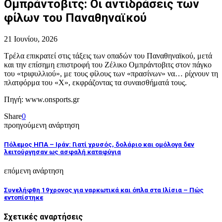
Ομπράντοβιτς: Οι αντιδράσεις των
φίλων του Παναθηναϊκού
21 Ιουνίου, 2026
Τρέλα επικρατεί στις τάξεις των οπαδών του Παναθηναϊκού, μετά
και την επίσημη επιστροφή του Ζέλικο Ομπράντοβιτς στον πάγκο
του «τριφυλλιού», με τους φίλους των «πρασίνων» να… ρίχνουν τη
πλατφόρμα του «X», εκφράζοντας τα συναισθήματά τους.
Πηγή: www.onsports.gr
Share
0
προηγούμενη ανάρτηση
Πόλεμος ΗΠΑ – Ιράν: Γιατί χρυσός, δολάριο και ομόλογα δεν
λειτούργησαν ως ασφαλή καταφύγια
επόμενη ανάρτηση
Συνελήφθη 19χρονος για ναρκωτικά και όπλα στα Ιλίσια – Πώς
εντοπίστηκε
Σχετικές αναρτήσεις