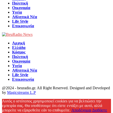
Πολιτική
Οικονομία
Υγεία
Αθλητικά Νέα
Life Style
Επικοινωνία
Αρχική
Ελλάδα
Κόσμος
Πολιτική
Οικονομία
Υγεία
Αθλητικά Νέα
Life Style
Επικοινωνία
@2024 - beuradio.gr. All Right Reserved. Designed and Developed
by
Magicstreams L.P
Facebook
Αυτός ο ιστότοπος χρησιμοποιεί cookies για να βελτιώσει την
εμπειρία σας. Θα υποθέσουμε ότι είστε εντάξει με αυτό, αλλά
μπορείτε να εξαιρεθείτε εάν το επιθυμείτε.
Αποδέχομαι
Διαβάστε