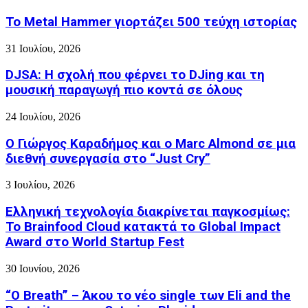
Το Metal Hammer γιορτάζει 500 τεύχη ιστορίας
31 Ιουλίου, 2026
DJSA: Η σχολή που φέρνει το DJing και τη
μουσική παραγωγή πιο κοντά σε όλους
24 Ιουλίου, 2026
Ο Γιώργος Καραδήμος και ο Marc Almond σε μια
διεθνή συνεργασία στο “Just Cry”
3 Ιουλίου, 2026
Ελληνική τεχνολογία διακρίνεται παγκοσμίως:
Το Brainfood Cloud κατακτά το Global Impact
Award στο World Startup Fest
30 Ιουνίου, 2026
“O Breath” – Άκου το νέο single των Eli and the