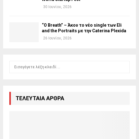
30 Ιουνίου, 2026
“O Breath” – Άκου το νέο single των Eli
and the Portraits με την Caterina Plexida
26 Ιουνίου, 2026
S
S
e
a
E
r
c
A
h
ΤΕΛΕΥΤΑΙΑ ΑΡΘΡΑ
f
R
o
r
C
:
H