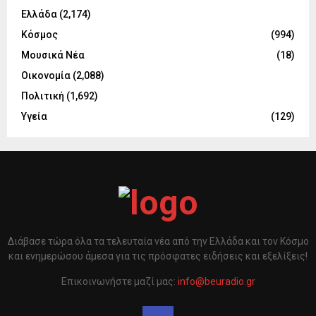
Ελλάδα
(2,174)
Κόσμος
(994)
Μουσικά Νέα
(18)
Οικονομία
(2,088)
Πολιτική
(1,692)
Υγεία
(129)
Διάβασε τώρα όλα τα τελευταία νέα από την Ελλάδα και τον Κόσμο
και ενημερώσου άμεσα για τις πρόσφατες ειδήσεις και εξελίξεις!
Επικοινωνήστε μαζί μας:
info@beuradio.gr