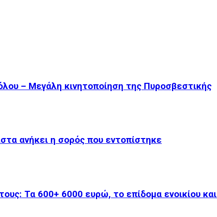
όλου – Μεγάλη κινητοποίηση της Πυροσβεστικής
ίστα ανήκει η σορός που εντοπίστηκε
ους: Τα 600+ 6000 ευρώ, το επίδομα ενοικίου κα