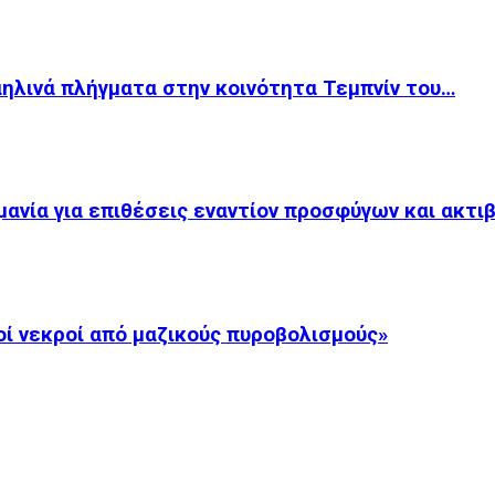
αηλινά πλήγματα στην κοινότητα Τεμπνίν του…
ανία για επιθέσεις εναντίον προσφύγων και ακτι
οί νεκροί από μαζικούς πυροβολισμούς»