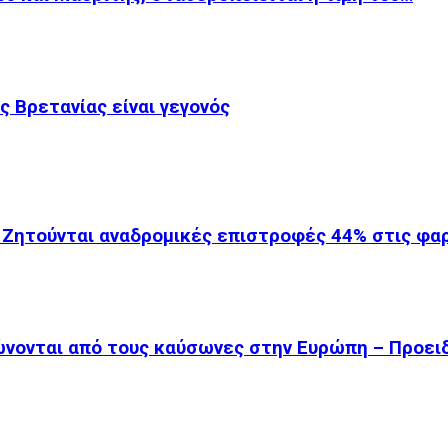
 Βρετανίας είναι γεγονός
 Ζητούνται αναδρομικές επιστροφές 44% στις φ
ώνονται από τους καύσωνες στην Ευρώπη – Προει