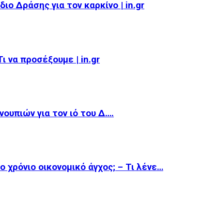
ιο Δράσης για τον καρκίνο | in.gr
 να προσέξουμε | in.gr
ουπιών για τον ιό του Δ….
 χρόνιο οικονομικό άγχος; – Τι λένε…