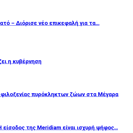
ατό – Διόρισε νέο επικεφαλή για τα…
ίζει η κυβέρνηση
 φιλοξενίας πυρόκληκτων ζώων στα Μέγαρα
 είσοδος της Meridiam είναι ισχυρή ψήφος…