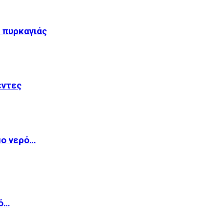
 πυρκαγιάς
έντες
μο νερό…
κό…