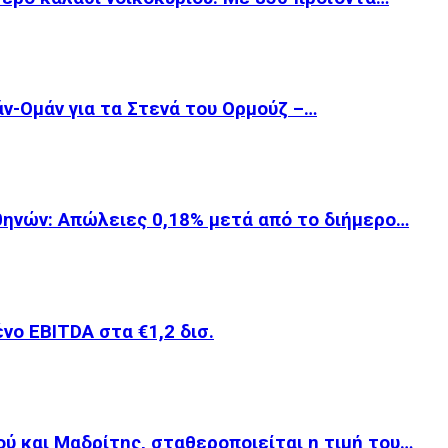
άν-Ομάν για τα Στενά του Ορμούζ –…
θηνών: Απώλειες 0,18% μετά από το διήμερο…
νο EBITDA στα €1,2 δισ.
ού και Μαδρίτης, σταθεροποιείται η τιμή του…