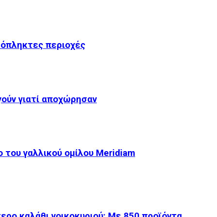
υρόπληκτες περιοχές
γούν γιατί αποχώρησαν
ο του γαλλικού ομίλου Meridiam
ερο καλάθι νοικοκυριού: Με 850 προϊόντα…