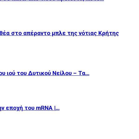
θέα στο απέραντο μπλε της νότιας Κρήτης
υ ιού του Δυτικού Νείλου – Τα…
την εποχή του mRNA |…