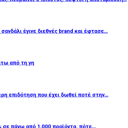
 σανδάλι έγινε διεθνές brand και έφτασε…
άτω από τη γη
ερη επιδότηση που έχει δωθεί ποτέ στην…
 σε πάνω από 1.000 προϊόντα, πότε…