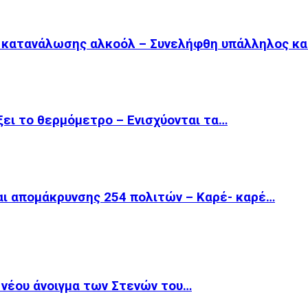
ω κατανάλωσης αλκοόλ – Συνελήφθη υπάλληλος κ
ξει το θερμόμετρο – Ενισχύονται τα…
ι απομάκρυνσης 254 πολιτών – Καρέ- καρέ…
κ νέου άνοιγμα των Στενών του…