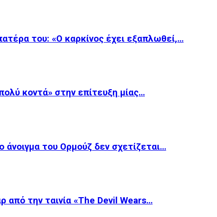
 πατέρα του: «Ο καρκίνος έχει εξαπλωθεί,…
«πολύ κοντά» στην επίτευξη μίας…
ο άνοιγμα του Ορμούζ δεν σχετίζεται…
ρ από την ταινία «The Devil Wears…