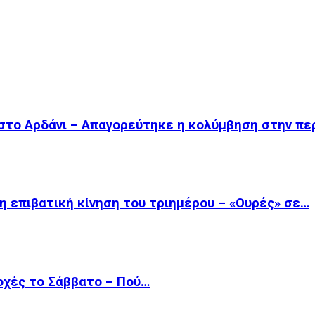
στο Αρδάνι – Απαγορεύτηκε η κολύμβηση στην πε
η επιβατική κίνηση του τριημέρου – «Ουρές» σε…
οχές το Σάββατο – Πού…