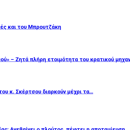
μές και του Μπρουτζάκη
ού» – Ζητά πλήρη ετοιμότητα του κρατικού μηχα
του κ. Σκέρτσου διαρκούν μέχρι τα…
ας: Aνεβαίνει ο πλούτος, πέφτει η αποταμίευση…