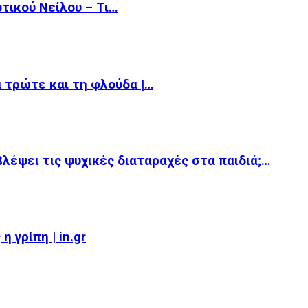
υτικού Νείλου – Τι…
α τρώτε και τη φλούδα |…
βλέψει τις ψυχικές διαταραχές στα παιδιά;…
 γρίπη | in.gr