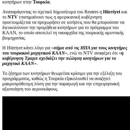
κινητήρων στην
Τουρκία
.
Αναπαράγοντας το σχετικό δημοσίευμα του Reuters η
Hürriyet
και
το
NTV
επισημαίνουν πως η αμερικανική κυβέρνηση
προετοιμάζεται να προχωρήσει σε κινήσεις που θα μπορούσαν να
διευκολύνουν την προμήθεια κινητήρων για το πρόγραμμα του
KAAN, το οποίο αποτελεί τη ναυαρχίδα της τουρκικής αμυντικής
βιομηχανίας.
Η Hürriyet κάνει λόγο για «
σήμα από τις ΗΠΑ για τους κινητήρες
του τουρκικού μαχητικού KAAN
», ενώ το NTV αναφέρει ότι «
η
κυβέρνηση Τραμπ σχεδιάζει την πώληση κινητήρων για το
μαχητικό KAAN
».
Το ζήτημα των κινητήρων θεωρείται κρίσιμο για την εξέλιξη του
προγράμματος, καθώς η Τουρκία εξακολουθεί να αναζητεί
μακροπρόθεσμη λύση για την παραγωγή και την επιχειρησιακή
αξιοποίηση του αεροσκάφους.