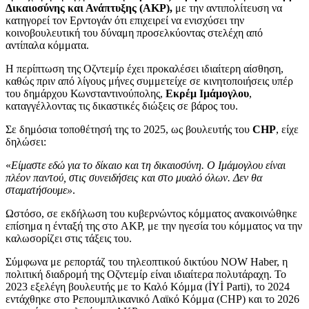
Δικαιοσύνης και Ανάπτυξης (AKP),
με την αντιπολίτευση να
κατηγορεί τον Ερντογάν ότι επιχειρεί να ενισχύσει την
κοινοβουλευτική του δύναμη προσελκύοντας στελέχη από
αντίπαλα κόμματα.
Η περίπτωση της Οζντεμίρ έχει προκαλέσει ιδιαίτερη αίσθηση,
καθώς πριν από λίγους μήνες συμμετείχε σε κινητοποιήσεις υπέρ
του δημάρχου Κωνσταντινούπολης,
Εκρέμ Ιμάμογλου
,
καταγγέλλοντας τις δικαστικές διώξεις σε βάρος του.
Σε δημόσια τοποθέτησή της το 2025, ως βουλευτής του
CHP
, είχε
δηλώσει:
«
Είμαστε εδώ για το δίκαιο και τη δικαιοσύνη. Ο Ιμάμογλου είναι
πλέον παντού, στις συνειδήσεις και στο μυαλό όλων. Δεν θα
σταματήσουμε»
.
Ωστόσο, σε εκδήλωση του κυβερνώντος κόμματος ανακοινώθηκε
επίσημα η ένταξή της στο AKP, με την ηγεσία του κόμματος να την
καλωσορίζει στις τάξεις του.
Σύμφωνα με ρεπορτάζ του τηλεοπτικού δικτύου NOW Haber, η
πολιτική διαδρομή της Οζντεμίρ είναι ιδιαίτερα πολυτάραχη. Το
2023 εξελέγη βουλευτής με το Καλό Κόμμα (İYİ Parti), το 2024
εντάχθηκε στο Ρεπουμπλικανικό Λαϊκό Κόμμα (CHP) και το 2026