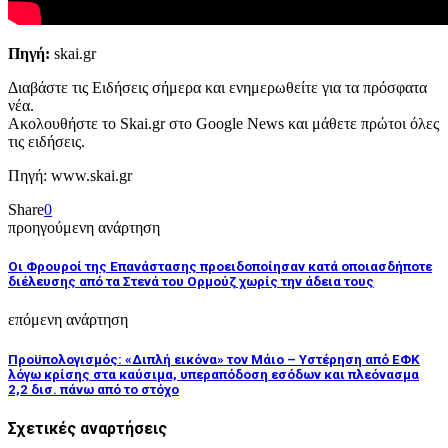
Πηγή:
skai.gr
Διαβάστε τις Ειδήσεις σήμερα και ενημερωθείτε για τα πρόσφατα
νέα.
Ακολουθήστε το Skai.gr στο Google News και μάθετε πρώτοι όλες
τις ειδήσεις.
Πηγή: www.skai.gr
Share
0
προηγούμενη ανάρτηση
Οι Φρουροί της Επανάστασης προειδοποίησαν κατά οποιασδήποτε
διέλευσης από τα Στενά του Ορμούζ χωρίς την άδεια τους
επόμενη ανάρτηση
Προϋπολογισμός: «Διπλή εικόνα» τον Μάιο – Υστέρηση από ΕΦΚ
λόγω κρίσης στα καύσιμα, υπεραπόδοση εσόδων και πλεόνασμα
2,2 δισ. πάνω από το στόχο
Σχετικές αναρτήσεις