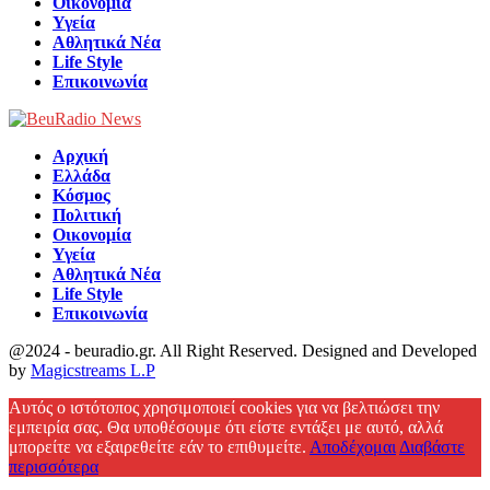
Οικονομία
Υγεία
Αθλητικά Νέα
Life Style
Επικοινωνία
Αρχική
Ελλάδα
Κόσμος
Πολιτική
Οικονομία
Υγεία
Αθλητικά Νέα
Life Style
Επικοινωνία
@2024 - beuradio.gr. All Right Reserved. Designed and Developed
by
Magicstreams L.P
Facebook
Αυτός ο ιστότοπος χρησιμοποιεί cookies για να βελτιώσει την
εμπειρία σας. Θα υποθέσουμε ότι είστε εντάξει με αυτό, αλλά
μπορείτε να εξαιρεθείτε εάν το επιθυμείτε.
Αποδέχομαι
Διαβάστε
περισσότερα