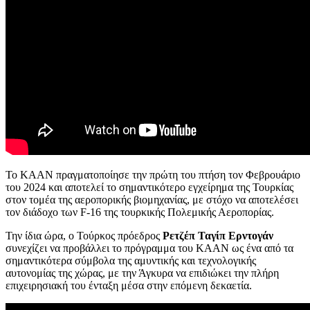
Το KAAN πραγματοποίησε την πρώτη του πτήση τον Φεβρουάριο
του 2024 και αποτελεί το σημαντικότερο εγχείρημα της Τουρκίας
στον τομέα της αεροπορικής βιομηχανίας, με στόχο να αποτελέσει
τον διάδοχο των F-16 της τουρκικής Πολεμικής Αεροπορίας.
Την ίδια ώρα, ο Τούρκος πρόεδρος
Ρετζέπ Ταγίπ Ερντογάν
συνεχίζει να προβάλλει το πρόγραμμα του KAAN ως ένα από τα
σημαντικότερα σύμβολα της αμυντικής και τεχνολογικής
αυτονομίας της χώρας, με την Άγκυρα να επιδιώκει την πλήρη
επιχειρησιακή του ένταξη μέσα στην επόμενη δεκαετία.