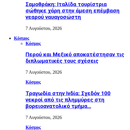
Σαμοθράκη: Ιταλίδα τουρίστρια
σώθηκε χάρη στην άμεση επέμβαση
νεαρού ναυαγοσώστη
7 Αυγούστου, 2026
Κόσμος
Κόσμος
Περού και Μεξικό αποκατέστησαν τις
διπλωματικές τους σχέσεις
7 Αυγούστου, 2026
Κόσμος
Τραγωδία στην Ινδία: Σχεδόν 100
νεκροί από τις πλημμύρες στη
βορειοανατολικό τμήμα…
7 Αυγούστου, 2026
Κόσμος