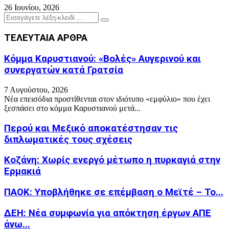
26 Ιουνίου, 2026
Search
Search
for:
ΤΕΛΕΥΤΑΙΑ ΑΡΘΡΑ
Κόμμα Καρυστιανού: «Βολές» Αυγερινού και
συνεργατών κατά Γρατσία
7 Αυγούστου, 2026
Νέα επεισόδια προστίθενται στον ιδιότυπο «εμφύλιο» που έχει
ξεσπάσει στο κόμμα Καρυστιανού μετά...
Περού και Μεξικό αποκατέστησαν τις
διπλωματικές τους σχέσεις
Κοζάνη: Χωρίς ενεργό μέτωπο η πυρκαγιά στην
Ερμακιά
ΠΑΟΚ: Υποβλήθηκε σε επέμβαση ο Μεϊτέ – Το...
ΔΕΗ: Νέα συμφωνία για απόκτηση έργων ΑΠΕ
άνω...