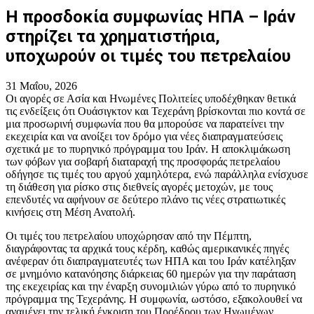
Η προσδοκία συμφωνίας ΗΠΑ – Ιράν
στηρίζει τα χρηματιστήρια,
υποχωρούν οι τιμές του πετρελαίου
31 Μαΐου, 2026
Οι αγορές σε Ασία και Ηνωμένες Πολιτείες υποδέχθηκαν θετικά
τις ενδείξεις ότι Ουάσιγκτον και Τεχεράνη βρίσκονται πιο κοντά σε
μια προσωρινή συμφωνία που θα μπορούσε να παρατείνει την
εκεχειρία και να ανοίξει τον δρόμο για νέες διαπραγματεύσεις
σχετικά με το πυρηνικό πρόγραμμα του Ιράν. Η αποκλιμάκωση
των φόβων για σοβαρή διαταραχή της προσφοράς πετρελαίου
οδήγησε τις τιμές του αργού χαμηλότερα, ενώ παράλληλα ενίσχυσε
τη διάθεση για ρίσκο στις διεθνείς αγορές μετοχών, με τους
επενδυτές να αφήνουν σε δεύτερο πλάνο τις νέες στρατιωτικές
κινήσεις στη Μέση Ανατολή.
Οι τιμές του πετρελαίου υποχώρησαν από την Πέμπτη,
διαγράφοντας τα αρχικά τους κέρδη, καθώς αμερικανικές πηγές
ανέφεραν ότι διαπραγματευτές των ΗΠΑ και του Ιράν κατέληξαν
σε μνημόνιο κατανόησης διάρκειας 60 ημερών για την παράταση
της εκεχειρίας και την έναρξη συνομιλιών γύρω από το πυρηνικό
πρόγραμμα της Τεχεράνης. Η συμφωνία, ωστόσο, εξακολουθεί να
αναμένει την τελική έγκριση του Προέδρου των Ηνωμένων