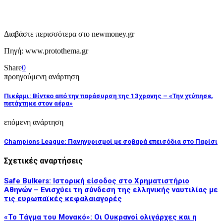
Διαβάστε περισσότερα στο newmoney.gr
Πηγή: www.protothema.gr
Share
0
προηγούμενη ανάρτηση
Πικέρμι: Βίντεο από την παράσυρση της 13χρονης – «Την χτύπησε,
πετάχτηκε στον αέρα»
επόμενη ανάρτηση
Champions League: Πανηγυρισμοί με σοβαρά επεισόδια στο Παρίσι
Σχετικές αναρτήσεις
Safe Bulkers: Ιστορική είσοδος στο Χρηματιστήριο
Αθηνών – Eνισχύει τη σύνδεση της ελληνικής ναυτιλίας με
τις ευρωπαϊκές κεφαλαιαγορές
«Το Τάγμα του Μονακό»: Οι Ουκρανοί ολιγάρχες και η