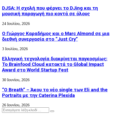
DJSA: Η σχολή που φέρνει το DJing και τη
μουσική παραγωγή πιο κοντά σε όλους
24 Ιουλίου, 2026
Ο Γιώργος Καραδήμος και ο Marc Almond σε μια
διεθνή συνεργασία στο “Just Cry”
3 Ιουλίου, 2026
Ελληνική τεχνολογία διακρίνεται παγκοσμίως:
Το Brainfood Cloud κατακτά το Global Impact
Award στο World Startup Fest
30 Ιουνίου, 2026
“O Breath” – Άκου το νέο single των Eli and the
Portraits με την Caterina Plexida
26 Ιουνίου, 2026
Search
Search
for: