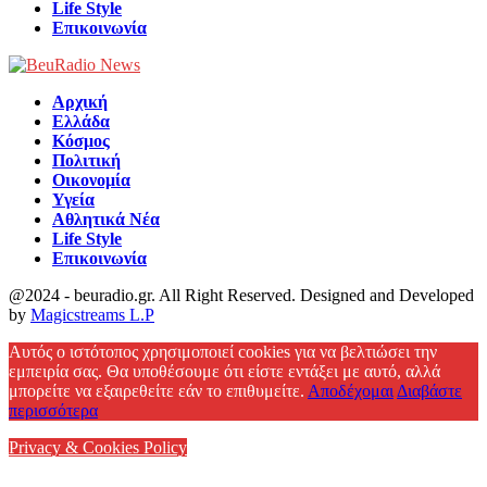
Life Style
Επικοινωνία
Αρχική
Ελλάδα
Κόσμος
Πολιτική
Οικονομία
Υγεία
Αθλητικά Νέα
Life Style
Επικοινωνία
@2024 - beuradio.gr. All Right Reserved. Designed and Developed
by
Magicstreams L.P
Facebook
Αυτός ο ιστότοπος χρησιμοποιεί cookies για να βελτιώσει την
εμπειρία σας. Θα υποθέσουμε ότι είστε εντάξει με αυτό, αλλά
μπορείτε να εξαιρεθείτε εάν το επιθυμείτε.
Αποδέχομαι
Διαβάστε
περισσότερα
Privacy & Cookies Policy