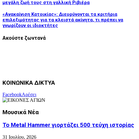
μεγάλη ζωή τους στη γαλλική Ριβιέρα
«Ανακαίνιση Κατοικίας»: Διευρύνονται τα κριτήρια
επιλεξιμότητας για τα κλειστά ακίνητα, τι πρέπει να
γνωρίζουν οι ιδιοκτήτες
Ακούστε ζωντανά
ΚΟΙΝΩΝΙΚΑ ΔΙΚΤΥΑ
Facebook
Αρέσει
Μουσικά Νέα
Το Metal Hammer γιορτάζει 500 τεύχη ιστορίας
31 Ιουλίου, 2026