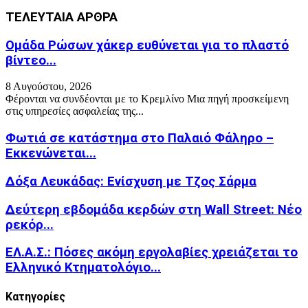
ΤΕΛΕΥΤΑΙΑ ΑΡΘΡΑ
Ομάδα Ρώσων χάκερ ευθύνεται για το πλαστό
βίντεο...
8 Αυγούστου, 2026
Φέρονται να συνδέονται με το Κρεμλίνο Μια πηγή προσκείμενη
στις υπηρεσίες ασφαλείας της...
Φωτιά σε κατάστημα στο Παλαιό Φάληρο –
Εκκενώνεται...
Δόξα Λευκάδας: Ενίσχυση με Τζος Σάρμα
Δεύτερη εβδομάδα κερδών στη Wall Street: Νέο
ρεκόρ...
ΕΛ.Α.Σ.: Πόσες ακόμη εργολαβίες χρειάζεται το
Ελληνικό Κτηματολόγιο...
Kατηγορίες