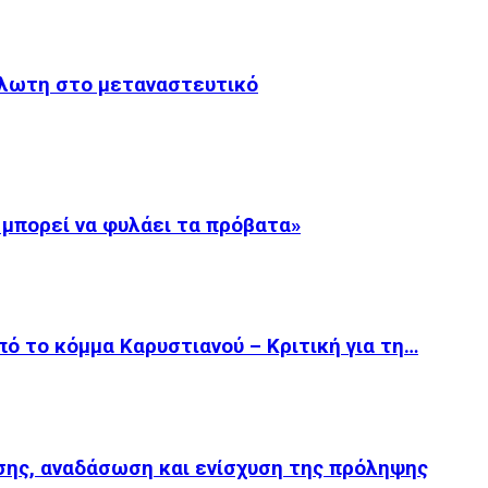
άλωτη στο μεταναστευτικό
 μπορεί να φυλάει τα πρόβατα»
ό το κόμμα Καρυστιανού – Κριτική για τη…
ης, αναδάσωση και ενίσχυση της πρόληψης