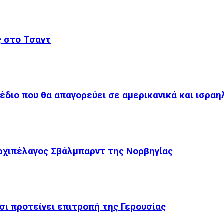
ς στο Τσαντ
χέδιο που θα απαγορεύει σε αμερικανικά και ισραη
ρχιπέλαγος Σβάλμπαρντ της Νορβηγίας
σι προτείνει επιτροπή της Γερουσίας