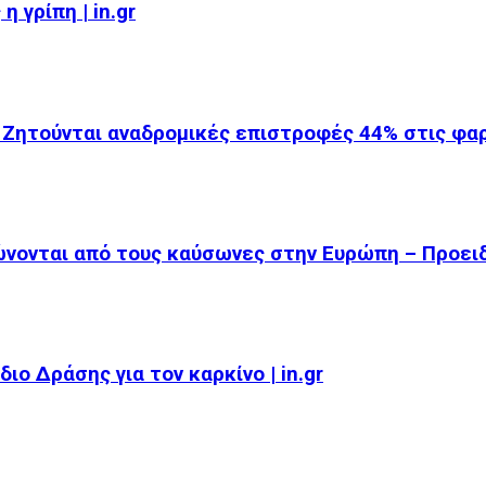
 γρίπη | in.gr
 Ζητούνται αναδρομικές επιστροφές 44% στις φ
ώνονται από τους καύσωνες στην Ευρώπη – Προει
ιο Δράσης για τον καρκίνο | in.gr