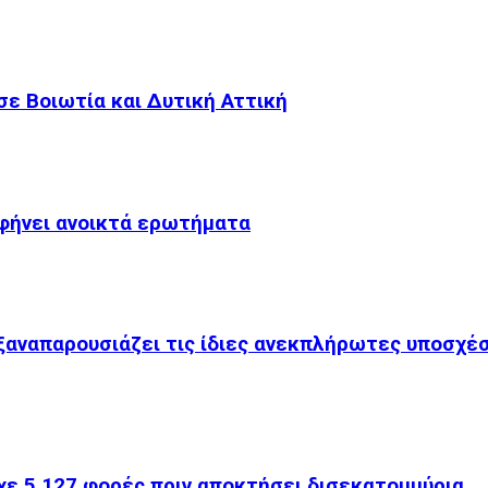
ε Βοιωτία και Δυτική Αττική
αφήνει ανοικτά ερωτήματα
 ξαναπαρουσιάζει τις ίδιες ανεκπλήρωτες υποσχέ
χε 5.127 φορές πριν αποκτήσει δισεκατομμύρια