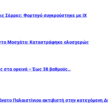
ις Σέρρες: Φορτηγό συγκρούστηκε με ΙΧ
 στο Μοσχάτο: Καταστράφηκε ολοσχερώς
ές στα ορεινά – Έως 38 βαθμούς…
θάνατο Παλαιστίνιου ακτιβιστή στην κατεχόμενη Δ