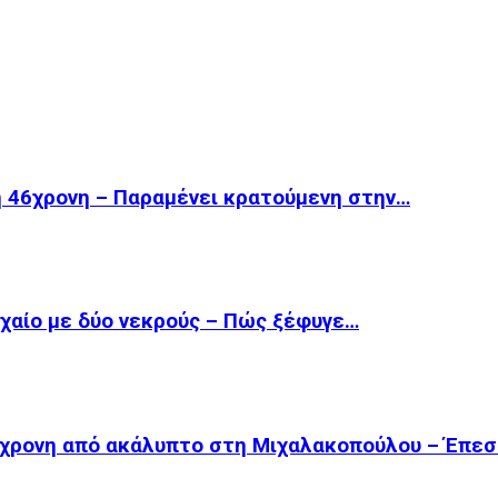
 η 46χρονη – Παραμένει κρατούμενη στην…
οχαίο με δύο νεκρούς – Πώς ξέφυγε…
53χρονη από ακάλυπτο στη Μιχαλακοπούλου – Έπε