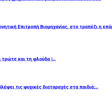
ρνητική Επιτροπή Βιομηχανίας, στο τραπέζι η επ
α τρώτε και τη φλούδα |…
βλέψει τις ψυχικές διαταραχές στα παιδιά;…