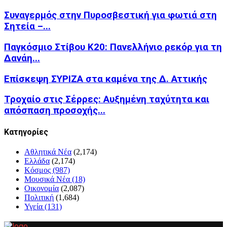
Συναγερμός στην Πυροσβεστική για φωτιά στη
Σητεία –...
Παγκόσμιο Στίβου Κ20: Πανελλήνιο ρεκόρ για τη
Δανάη...
Επίσκεψη ΣΥΡΙΖΑ στα καμένα της Δ. Αττικής
Τροχαίο στις Σέρρες: Αυξημένη ταχύτητα και
απόσπαση προσοχής...
Kατηγορίες
Αθλητικά Νέα
(2,174)
Ελλάδα
(2,174)
Κόσμος
(987)
Μουσικά Νέα
(18)
Οικονομία
(2,087)
Πολιτική
(1,684)
Υγεία
(131)