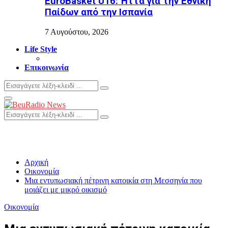
EuroBasket U16: Ήττα για την Εθνική
Παίδων από την Ισπανία
7 Αυγούστου, 2026
Life Style
Επικοινωνία
Search
Search
for:
Primary
Menu
Search
Search
for:
Αρχική
Οικονομία
Μια εντυπωσιακή πέτρινη κατοικία στη Μεσσηνία που
μοιάζει με μικρό οικισμό
Οικονομία