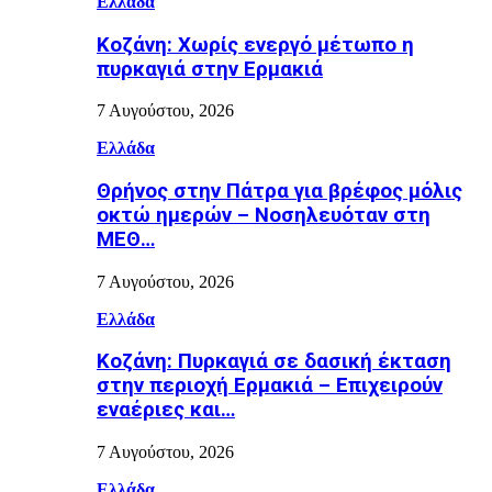
Ελλάδα
Κοζάνη: Χωρίς ενεργό μέτωπο η
πυρκαγιά στην Ερμακιά
7 Αυγούστου, 2026
Ελλάδα
Θρήνος στην Πάτρα για βρέφος μόλις
οκτώ ημερών – Νοσηλευόταν στη
ΜΕΘ…
7 Αυγούστου, 2026
Ελλάδα
Κοζάνη: Πυρκαγιά σε δασική έκταση
στην περιοχή Ερμακιά – Επιχειρούν
εναέριες και…
7 Αυγούστου, 2026
Ελλάδα