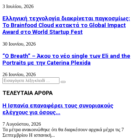
3 Ιουλίου, 2026
Ελληνική τεχνολογία διακρίνεται παγκοσμίως:
Το Brainfood Cloud κατακτά το Global Impact
Award στο World Startup Fest
30 Ιουνίου, 2026
“O Breath” – Άκου το νέο single των Eli and the
Portraits με την Caterina Plexida
26 Ιουνίου, 2026
Search
Search
for:
ΤΕΛΕΥΤΑΙΑ ΑΡΘΡΑ
H Ισπανία επαναφέρει τους συνοριακούς
ελέγχους για όσους...
7 Αυγούστου, 2026
Τα μέτρα ανακοινώθηκε ότι θα διαρκέσουν αρχικά μέχρι τις 7
Σεπτεμβρίου Η ισπανική...