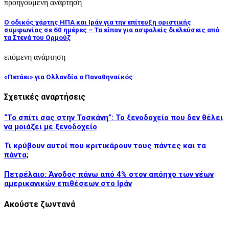
προηγούμενη ανάρτηση
Ο οδικός χάρτης ΗΠΑ και Ιράν για την επίτευξη οριστικής
συμφωνίας σε 60 ημέρες – Τα είπαν για ασφαλείς διελεύσεις από
τα Στενά του Ορμούζ
επόμενη ανάρτηση
«Πετάει» για Ολλανδία ο Παναθηναϊκός
Σχετικές αναρτήσεις
“Το σπίτι σας στην Τοσκάνη”: Το ξενοδοχείο που δεν θέλει
να μοιάζει με ξενοδοχείο
Τι κρύβουν αυτοί που κριτικάρουν τους πάντες και τα
πάντα;
Πετρέλαιο: Άνοδος πάνω από 4% στον απόηχο των νέων
αμερικανικών επιθέσεων στο Ιράν
Ακούστε ζωντανά