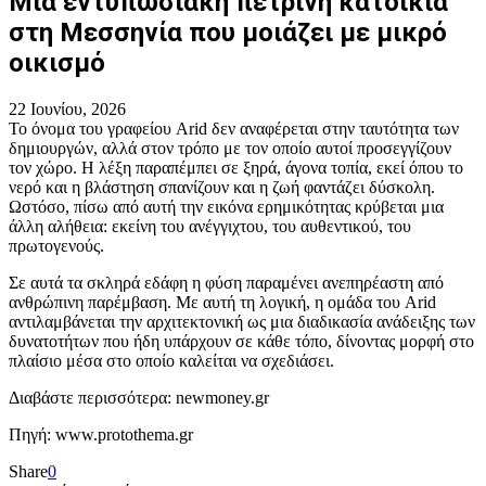
Μια εντυπωσιακή πέτρινη κατοικία
στη Μεσσηνία που μοιάζει με μικρό
οικισμό
22 Ιουνίου, 2026
Το όνομα του γραφείου Arid δεν αναφέρεται στην ταυτότητα των
δημιουργών, αλλά στον τρόπο με τον οποίο αυτοί προσεγγίζουν
τον χώρο. Η λέξη παραπέμπει σε ξηρά, άγονα τοπία, εκεί όπου το
νερό και η βλάστηση σπανίζουν και η ζωή φαντάζει δύσκολη.
Ωστόσο, πίσω από αυτή την εικόνα ερημικότητας κρύβεται μια
άλλη αλήθεια: εκείνη του ανέγγιχτου, του αυθεντικού, του
πρωτογενούς.
Σε αυτά τα σκληρά εδάφη η φύση παραμένει ανεπηρέαστη από
ανθρώπινη παρέμβαση. Με αυτή τη λογική, η ομάδα του Arid
αντιλαμβάνεται την αρχιτεκτονική ως μια διαδικασία ανάδειξης των
δυνατοτήτων που ήδη υπάρχουν σε κάθε τόπο, δίνοντας μορφή στο
πλαίσιο μέσα στο οποίο καλείται να σχεδιάσει.
Διαβάστε περισσότερα: newmoney.gr
Πηγή: www.protothema.gr
Share
0