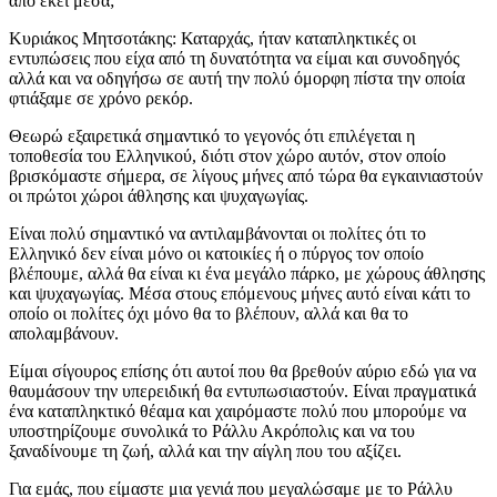
από εκεί μέσα;
Κυριάκος Μητσοτάκης: Καταρχάς, ήταν καταπληκτικές οι
εντυπώσεις που είχα από τη δυνατότητα να είμαι και συνοδηγός
αλλά και να οδηγήσω σε αυτή την πολύ όμορφη πίστα την οποία
φτιάξαμε σε χρόνο ρεκόρ.
Θεωρώ εξαιρετικά σημαντικό το γεγονός ότι επιλέγεται η
τοποθεσία του Ελληνικού, διότι στον χώρο αυτόν, στον οποίο
βρισκόμαστε σήμερα, σε λίγους μήνες από τώρα θα εγκαινιαστούν
οι πρώτοι χώροι άθλησης και ψυχαγωγίας.
Είναι πολύ σημαντικό να αντιλαμβάνονται οι πολίτες ότι το
Ελληνικό δεν είναι μόνο οι κατοικίες ή ο πύργος τον οποίο
βλέπουμε, αλλά θα είναι κι ένα μεγάλο πάρκο, με χώρους άθλησης
και ψυχαγωγίας. Μέσα στους επόμενους μήνες αυτό είναι κάτι το
οποίο οι πολίτες όχι μόνο θα το βλέπουν, αλλά και θα το
απολαμβάνουν.
Είμαι σίγουρος επίσης ότι αυτοί που θα βρεθούν αύριο εδώ για να
θαυμάσουν την υπερειδική θα εντυπωσιαστούν. Είναι πραγματικά
ένα καταπληκτικό θέαμα και χαιρόμαστε πολύ που μπορούμε να
υποστηρίζουμε συνολικά το Ράλλυ Ακρόπολις και να του
ξαναδίνουμε τη ζωή, αλλά και την αίγλη που του αξίζει.
Για εμάς, που είμαστε μια γενιά που μεγαλώσαμε με το Ράλλυ