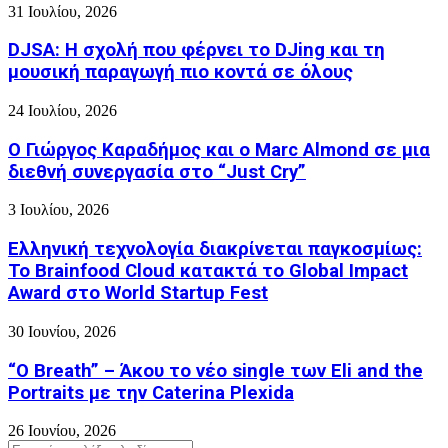
31 Ιουλίου, 2026
DJSA: Η σχολή που φέρνει το DJing και τη
μουσική παραγωγή πιο κοντά σε όλους
24 Ιουλίου, 2026
Ο Γιώργος Καραδήμος και ο Marc Almond σε μια
διεθνή συνεργασία στο “Just Cry”
3 Ιουλίου, 2026
Ελληνική τεχνολογία διακρίνεται παγκοσμίως:
Το Brainfood Cloud κατακτά το Global Impact
Award στο World Startup Fest
30 Ιουνίου, 2026
“O Breath” – Άκου το νέο single των Eli and the
Portraits με την Caterina Plexida
26 Ιουνίου, 2026
Search