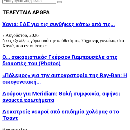
Search
for:
ΤΕΛΕΥΤΑΙΑ ΑΡΘΡΑ
Χανιά: ΕΔΕ για τις συνθήκες κάτω από τις...
7 Αυγούστου, 2026
Νέες εξελίξεις γύρω από την υπόθεση της 75χρονης γυναίκας στα
Χανιά, που εντοπίστηκε...
Ο… σοκαριστικός Γκέρσον Γιαμπουσέλε στις
διακοπές του (Photos)
«Πόλεμος» για την αυτοκρατορία της Ray-Ban: Η
οικογενειακή...
Δούρου για Meridiam: Θολή συμφωνία, αφήνει
ανοικτά ερωτήματα
Δεκατρείς νεκροί από επιδημία χολέρας στο
Τσαντ