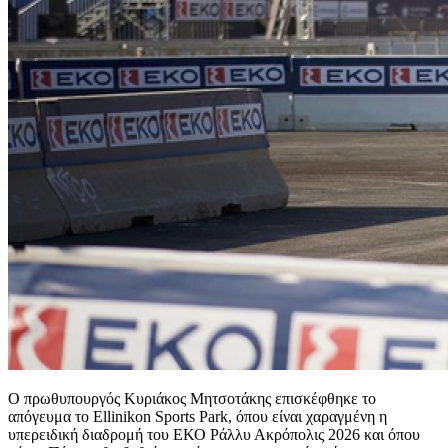
Ο πρωθυπουργός Κυριάκος Μητσοτάκης επισκέφθηκε το
απόγευμα το Ellinikon Sports Park, όπου είναι χαραγμένη η
υπερειδική διαδρομή του ΕΚΟ Ράλλυ Ακρόπολις 2026 και όπου