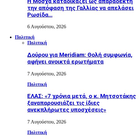
Η Μόσχα καταδικάζει ως απαράδεκτη
την απόφαση της Γαλλίας να απελάσει
Ρωσίδα…
6 Αυγούστου, 2026
Πολιτική
Πολιτική
Δούρου για Meridiam: Θολή συμφωνία,
αφήνει ανοικτά ερωτήματα
7 Αυγούστου, 2026
Πολιτική
ΕΛΑΣ: «7 χρόνια μετά, ο κ. Μητσοτάκης
ξαναπαρουσιάζει τις ίδιες
ανεκπλήρωτες υποσχέσεις»
7 Αυγούστου, 2026
Πολιτική