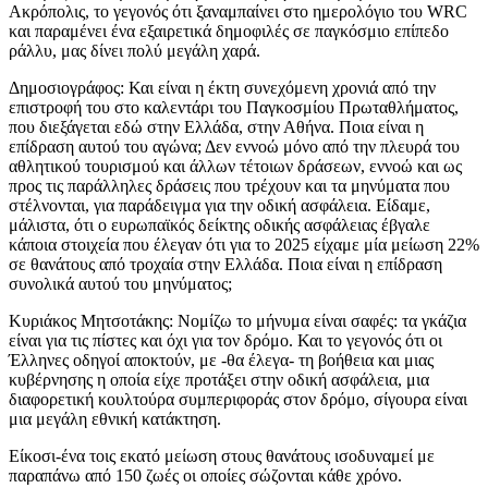
Ακρόπολις, το γεγονός ότι ξαναμπαίνει στο ημερολόγιο του WRC
και παραμένει ένα εξαιρετικά δημοφιλές σε παγκόσμιο επίπεδο
ράλλυ, μας δίνει πολύ μεγάλη χαρά.
Δημοσιογράφος: Και είναι η έκτη συνεχόμενη χρονιά από την
επιστροφή του στο καλεντάρι του Παγκοσμίου Πρωταθλήματος,
που διεξάγεται εδώ στην Ελλάδα, στην Αθήνα. Ποια είναι η
επίδραση αυτού του αγώνα; Δεν εννοώ μόνο από την πλευρά του
αθλητικού τουρισμού και άλλων τέτοιων δράσεων, εννοώ και ως
προς τις παράλληλες δράσεις που τρέχουν και τα μηνύματα που
στέλνονται, για παράδειγμα για την οδική ασφάλεια. Είδαμε,
μάλιστα, ότι ο ευρωπαϊκός δείκτης οδικής ασφάλειας έβγαλε
κάποια στοιχεία που έλεγαν ότι για το 2025 είχαμε μία μείωση 22%
σε θανάτους από τροχαία στην Ελλάδα. Ποια είναι η επίδραση
συνολικά αυτού του μηνύματος;
Κυριάκος Μητσοτάκης: Νομίζω το μήνυμα είναι σαφές: τα γκάζια
είναι για τις πίστες και όχι για τον δρόμο. Και το γεγονός ότι οι
Έλληνες οδηγοί αποκτούν, με -θα έλεγα- τη βοήθεια και μιας
κυβέρνησης η οποία είχε προτάξει στην οδική ασφάλεια, μια
διαφορετική κουλτούρα συμπεριφοράς στον δρόμο, σίγουρα είναι
μια μεγάλη εθνική κατάκτηση.
Είκοσι-ένα τοις εκατό μείωση στους θανάτους ισοδυναμεί με
παραπάνω από 150 ζωές οι οποίες σώζονται κάθε χρόνο.