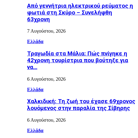
Από γεννήτρια ηλεκτρικού ρεύματος η
φωτιά στη Σκύρο – Συνελήφθη
63χρονη
7 Αυγούστου, 2026
Ελλάδα
Τραγωδία στα Μάλια: Πώς πνίγηκε η
42χρονη τουρίστρια που βούτηξε για
να…
6 Αυγούστου, 2026
Ελλάδα
Χαλκιδική: Τη ζωή του έχασε 69χρονος
λουόμενος στην παραλία της Σίβηρης
6 Αυγούστου, 2026
Ελλάδα