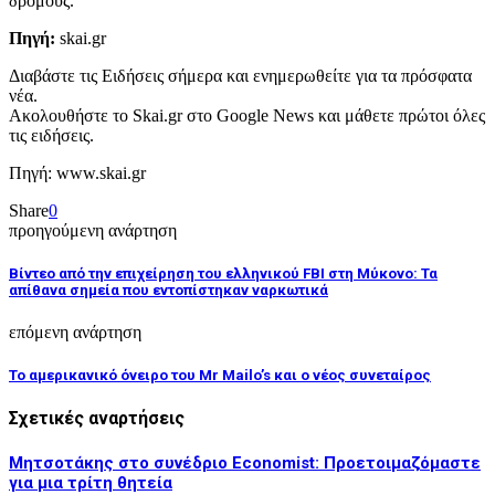
δρόμους.
Πηγή:
skai.gr
Διαβάστε τις Ειδήσεις σήμερα και ενημερωθείτε για τα πρόσφατα
νέα.
Ακολουθήστε το Skai.gr στο Google News και μάθετε πρώτοι όλες
τις ειδήσεις.
Πηγή: www.skai.gr
Share
0
προηγούμενη ανάρτηση
Βίντεο από την επιχείρηση του ελληνικού FBI στη Μύκονο: Τα
απίθανα σημεία που εντοπίστηκαν ναρκωτικά
επόμενη ανάρτηση
Το αμερικανικό όνειρο του Mr Mailo’s και ο νέος συνεταίρος
Σχετικές αναρτήσεις
Μητσοτάκης στο συνέδριο Economist: Προετοιμαζόμαστε
για μια τρίτη θητεία