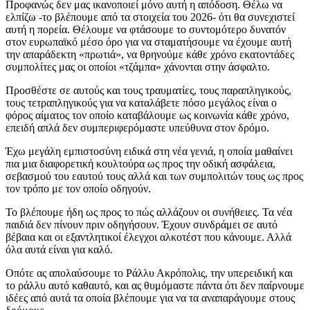
Προφανώς δεν μας ικανοποιεί μόνο αυτή η απόδοση. Θέλω να
ελπίζω -το βλέπουμε από τα στοιχεία του 2026- ότι θα συνεχιστεί
αυτή η πορεία. Θέλουμε να φτάσουμε το συντομότερο δυνατόν
στον ευρωπαϊκό μέσο όρο για να σταματήσουμε να έχουμε αυτή
την απαράδεκτη «πρωτιά», να θρηνούμε κάθε χρόνο εκατοντάδες
συμπολίτες μας οι οποίοι «τζάμπα» χάνονται στην άσφαλτο.
Προσθέστε σε αυτούς και τους τραυματίες, τους παραπληγικούς,
τους τετραπληγικούς για να καταλάβετε πόσο μεγάλος είναι ο
φόρος αίματος τον οποίο καταβάλουμε ως κοινωνία κάθε χρόνο,
επειδή απλά δεν συμπεριφερόμαστε υπεύθυνα στον δρόμο.
Έχω μεγάλη εμπιστοσύνη ειδικά στη νέα γενιά, η οποία μαθαίνει
πια μια διαφορετική κουλτούρα ως προς την οδική ασφάλεια,
σεβασμού του εαυτού τους αλλά και των συμπολιτών τους ως προς
τον τρόπο με τον οποίο οδηγούν.
Το βλέπουμε ήδη ως προς το πώς αλλάζουν οι συνήθειες. Τα νέα
παιδιά δεν πίνουν πριν οδηγήσουν. Έχουν συνδράμει σε αυτό
βέβαια και οι εξαντλητικοί έλεγχοι αλκοτέστ που κάνουμε. Αλλά
όλα αυτά είναι για καλό.
Οπότε ας απολαύσουμε το Ράλλυ Ακρόπολις, την υπερειδική και
το ράλλυ αυτό καθαυτό, και ας θυμόμαστε πάντα ότι δεν παίρνουμε
ιδέες από αυτά τα οποία βλέπουμε για να τα αναπαράγουμε στους