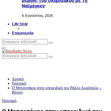
ρεβάνς του Ολυμπιακού με τη
Ναϊμέγκεν
6 Αυγούστου, 2026
Life Style
Επικοινωνία
Search
Search
for:
Primary
Menu
Search
Search
for:
Αρχική
Πολιτική
Ο Μητσοτάκης στην υπερειδική του Ράλλυ Ακρόπολις –
Bίντεο
Πολιτική