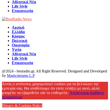
Αθλητικά Νέα
Life Style
Επικοινωνία
Αρχική
Ελλάδα
Κόσμος
Πολιτική
Οικονομία
Υγεία
Αθλητικά Νέα
Life Style
Επικοινωνία
@2024 - beuradio.gr. All Right Reserved. Designed and Developed
by
Magicstreams L.P
Facebook
Αυτός ο ιστότοπος χρησιμοποιεί cookies για να βελτιώσει την
εμπειρία σας. Θα υποθέσουμε ότι είστε εντάξει με αυτό, αλλά
μπορείτε να εξαιρεθείτε εάν το επιθυμείτε.
Αποδέχομαι
Διαβάστε
περισσότερα
Privacy & Cookies Policy