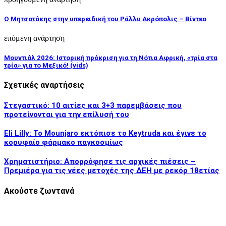
Ο Μητσοτάκης στην υπερειδική του Ράλλυ Ακρόπολις – Bίντεο
επόμενη ανάρτηση
Μουντιάλ 2026: Ιστορική πρόκριση για τη Νότια Αφρική, «τρία στα
τρία» για το Μεξικό! (vids)
Σχετικές αναρτήσεις
Στεγαστικό: 10 αιτίες και 3+3 παρεμβάσεις που
προτείνονται για την επίλυσή του
Eli Lilly: Το Mounjaro εκτόπισε το Keytruda και έγινε το
κορυφαίο φάρμακο παγκοσμίως
Χρηματιστήριο: Απορρόφησε τις αρχικές πιέσεις –
Πρεμιέρα για τις νέες μετοχές της ΔΕΗ με ρεκόρ 18ετίας
Ακούστε ζωντανά