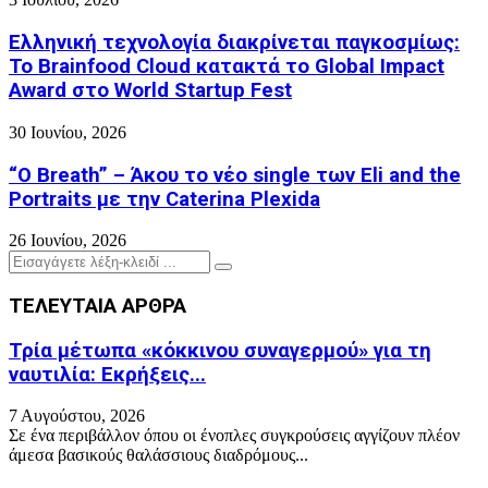
Ελληνική τεχνολογία διακρίνεται παγκοσμίως:
Το Brainfood Cloud κατακτά το Global Impact
Award στο World Startup Fest
30 Ιουνίου, 2026
“O Breath” – Άκου το νέο single των Eli and the
Portraits με την Caterina Plexida
26 Ιουνίου, 2026
Search
Search
for:
ΤΕΛΕΥΤΑΙΑ ΑΡΘΡΑ
Τρία μέτωπα «κόκκινου συναγερμού» για τη
ναυτιλία: Εκρήξεις...
7 Αυγούστου, 2026
Σε ένα περιβάλλον όπου οι ένοπλες συγκρούσεις αγγίζουν πλέον
άμεσα βασικούς θαλάσσιους διαδρόμους...