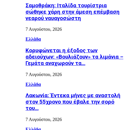
Σαμοθράκη: Ιταλίδα τουρίστρια
σώθηκε χάρη στην άμεση επέμβαση
νεαρού ναυαγοσώστη
7 Αυγούστου, 2026
Ελλάδα
Κορυφώνεται η έξοδος των
αδειούχων: «Βουλιάζουν» τα λιμάνια –
Γεμάτα αναχωρούν τα…
7 Αυγούστου, 2026
Ελλάδα
Λακωνία: Έντεκα μήνες με αναστολή
στον 55χρονο που έβαλε την σορό
του…
7 Αυγούστου, 2026
Ελλάδα