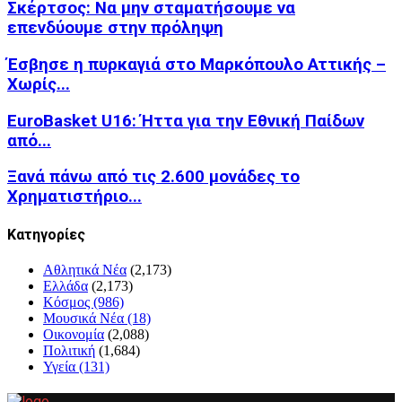
Σκέρτσος: Να μην σταματήσουμε να
επενδύουμε στην πρόληψη
Έσβησε η πυρκαγιά στο Μαρκόπουλο Αττικής –
Χωρίς...
EuroBasket U16: Ήττα για την Εθνική Παίδων
από...
Ξανά πάνω από τις 2.600 μονάδες το
Χρηματιστήριο...
Kατηγορίες
Αθλητικά Νέα
(2,173)
Ελλάδα
(2,173)
Κόσμος
(986)
Μουσικά Νέα
(18)
Οικονομία
(2,088)
Πολιτική
(1,684)
Υγεία
(131)