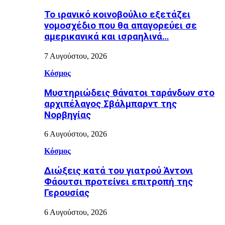
Το ιρανικό κοινοβούλιο εξετάζει
νομοσχέδιο που θα απαγορεύει σε
αμερικανικά και ισραηλινά…
7 Αυγούστου, 2026
Κόσμος
Μυστηριώδεις θάνατοι ταράνδων στο
αρχιπέλαγος Σβάλμπαρντ της
Νορβηγίας
6 Αυγούστου, 2026
Κόσμος
Διώξεις κατά του γιατρού Άντονι
Φάουτσι προτείνει επιτροπή της
Γερουσίας
6 Αυγούστου, 2026