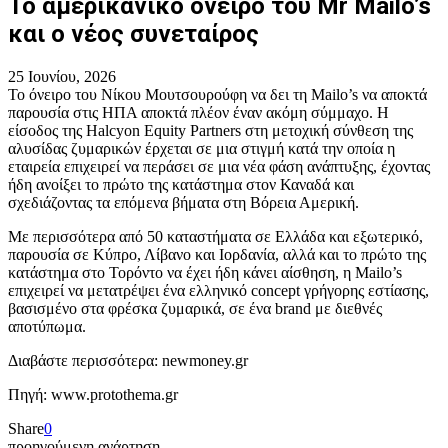
Το αμερικανικό όνειρο του Mr Mailo’s
και ο νέος συνεταίρος
25 Ιουνίου, 2026
Το όνειρο του Νίκου Μουτσουρούφη να δει τη Mailo’s να αποκτά
παρουσία στις ΗΠΑ αποκτά πλέον έναν ακόμη σύμμαχο. Η
είσοδος της Halcyon Equity Partners στη μετοχική σύνθεση της
αλυσίδας ζυμαρικών έρχεται σε μια στιγμή κατά την οποία η
εταιρεία επιχειρεί να περάσει σε μια νέα φάση ανάπτυξης, έχοντας
ήδη ανοίξει το πρώτο της κατάστημα στον Καναδά και
σχεδιάζοντας τα επόμενα βήματα στη Βόρεια Αμερική.
Με περισσότερα από 50 καταστήματα σε Ελλάδα και εξωτερικό,
παρουσία σε Κύπρο, Λίβανο και Ιορδανία, αλλά και το πρώτο της
κατάστημα στο Τορόντο να έχει ήδη κάνει αίσθηση, η Mailo’s
επιχειρεί να μετατρέψει ένα ελληνικό concept γρήγορης εστίασης,
βασισμένο στα φρέσκα ζυμαρικά, σε ένα brand με διεθνές
αποτύπωμα.
Διαβάστε περισσότερα: newmoney.gr
Πηγή: www.protothema.gr
Share
0
προηγούμενη ανάρτηση