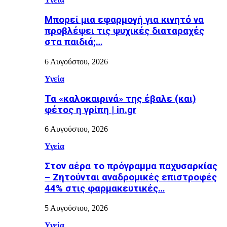
Μπορεί μια εφαρμογή για κινητό να
προβλέψει τις ψυχικές διαταραχές
στα παιδιά;…
6 Αυγούστου, 2026
Υγεία
Τα «καλοκαιρινά» της έβαλε (και)
φέτος η γρίπη | in.gr
6 Αυγούστου, 2026
Υγεία
Στον αέρα το πρόγραμμα παχυσαρκίας
– Ζητούνται αναδρομικές επιστροφές
44% στις φαρμακευτικές…
5 Αυγούστου, 2026
Υγεία