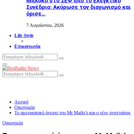
Μπλόκο στο ΣΕΦ από το Ελεγκτικό
Συνέδριο: Ακύρωσε τον διαγωνισμό και
όρισε…
7 Αυγούστου, 2026
Life Style
Επικοινωνία
Search
Search
for:
Primary
Menu
Search
Search
for:
Αρχική
Οικονομία
Το αμερικανικό όνειρο του Mr Mailo’s και ο νέος συνεταίρος
Οικονομία