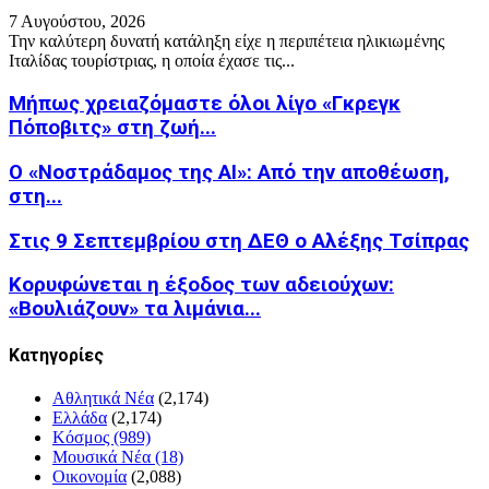
7 Αυγούστου, 2026
Την καλύτερη δυνατή κατάληξη είχε η περιπέτεια ηλικιωμένης
Ιταλίδας τουρίστριας, η οποία έχασε τις...
Μήπως χρειαζόμαστε όλοι λίγο «Γκρεγκ
Πόποβιτς» στη ζωή...
Ο «Νοστράδαμος της AI»: Από την αποθέωση,
στη...
Στις 9 Σεπτεμβρίου στη ΔΕΘ ο Αλέξης Τσίπρας
Κορυφώνεται η έξοδος των αδειούχων:
«Βουλιάζουν» τα λιμάνια...
Kατηγορίες
Αθλητικά Νέα
(2,174)
Ελλάδα
(2,174)
Κόσμος
(989)
Μουσικά Νέα
(18)
Οικονομία
(2,088)