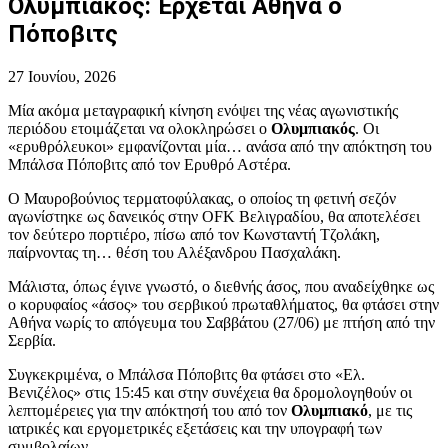
Ολυμπιακός: Έρχεται Αθήνα ο
Πόποβιτς
27 Ιουνίου, 2026
Μία ακόμα μεταγραφική κίνηση ενόψει της νέας αγωνιστικής
περιόδου ετοιμάζεται να ολοκληρώσει ο
Ολυμπιακός
. Οι
«ερυθρόλευκοι» εμφανίζονται μία… ανάσα από την απόκτηση του
Μπάλσα Πόποβιτς από τον Ερυθρό Αστέρα.
Ο Μαυροβούνιος τερματοφύλακας, ο οποίος τη φετινή σεζόν
αγωνίστηκε ως δανεικός στην OFK Βελιγραδίου, θα αποτελέσει
τον δεύτερο πορτιέρο, πίσω από τον Κωνσταντή Τζολάκη,
παίρνοντας τη… θέση του Αλέξανδρου Πασχαλάκη.
Μάλιστα, όπως έγινε γνωστό, ο διεθνής άσος, που αναδείχθηκε ως
ο κορυφαίος «άσος» του σερβικού πρωταθλήματος, θα φτάσει στην
Αθήνα νωρίς το απόγευμα του Σαββάτου (27/06) με πτήση από την
Σερβία.
Συγκεκριμένα, ο Μπάλσα Πόποβιτς θα φτάσει στο «Ελ.
Βενιζέλος» στις 15:45 και στην συνέχεια θα δρομολογηθούν οι
λεπτομέρειες για την απόκτησή του από τον
Ολυμπιακό
, με τις
ιατρικές και εργομετρικές εξετάσεις και την υπογραφή των
συμβολαίων.