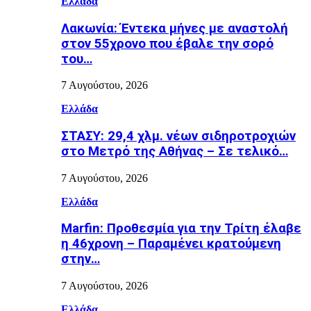
Ελλάδα
Λακωνία: Έντεκα μήνες με αναστολή
στον 55χρονο που έβαλε την σορό
του…
7 Αυγούστου, 2026
Ελλάδα
ΣΤΑΣΥ: 29,4 χλμ. νέων σιδηροτροχιών
στο Μετρό της Αθήνας – Σε τελικό…
7 Αυγούστου, 2026
Ελλάδα
Marfin: Προθεσμία για την Τρίτη έλαβε
η 46χρονη – Παραμένει κρατούμενη
στην…
7 Αυγούστου, 2026
Ελλάδα