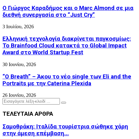
Ο Γιώργος Καραδήμος και ο Marc Almond σε μια
διεθνή συνεργασία στο “Just Cry”
3 Ιουλίου, 2026
Ελληνική τεχνολογία διακρίνεται παγκοσμίως:
Το Brainfood Cloud κατακτά το Global Impact
Award στο World Startup Fest
30 Ιουνίου, 2026
“O Breath” – Άκου το νέο single των Eli and the
Portraits με την Caterina Plexida
26 Ιουνίου, 2026
Search
Search
for:
ΤΕΛΕΥΤΑΙΑ ΑΡΘΡΑ
Σαμοθράκη: Ιταλίδα τουρίστρια σώθηκε χάρη
στην άμεση επέμβαση...