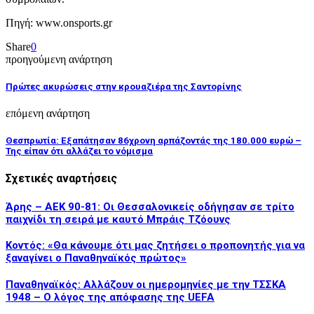
Πηγή: www.onsports.gr
Share
0
προηγούμενη ανάρτηση
Πρώτες ακυρώσεις στην κρουαζιέρα της Σαντορίνης
επόμενη ανάρτηση
Θεσπρωτία: Εξαπάτησαν 86χρονη αρπάζοντάς της 180.000 ευρώ –
Της είπαν ότι αλλάζει το νόμισμα
Σχετικές αναρτήσεις
Άρης – ΑΕΚ 90-81: Οι Θεσσαλονικείς οδήγησαν σε τρίτο
παιχνίδι τη σειρά με καυτό Μπράις Τζόουνς
Κοντός: «Θα κάνουμε ότι μας ζητήσει ο προπονητής για να
ξαναγίνει ο Παναθηναϊκός πρώτος»
Παναθηναϊκός: Αλλάζουν οι ημερομηνίες με την ΤΣΣΚΑ
1948 – Ο λόγος της απόφασης της UEFA