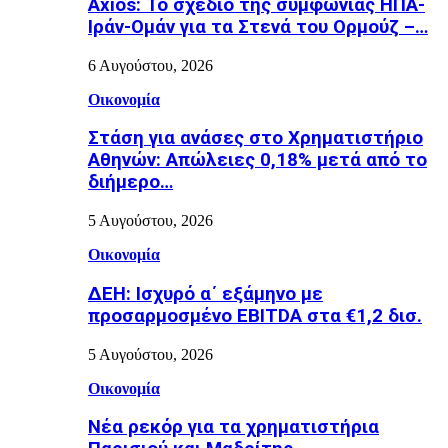
Axios: Το σχέδιο της συμφωνίας ΗΠΑ-
Ιράν-Ομάν για τα Στενά του Ορμούζ –…
6 Αυγούστου, 2026
Οικονομία
Στάση για ανάσες στο Χρηματιστήριο
Αθηνών: Απώλειες 0,18% μετά από το
διήμερο…
5 Αυγούστου, 2026
Οικονομία
ΔΕΗ: Ισχυρό α΄ εξάμηνο με
προσαρμοσμένο EBITDA στα €1,2 δισ.
5 Αυγούστου, 2026
Οικονομία
Νέα ρεκόρ για τα χρηματιστήρια