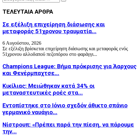
Search
for:
ΤΕΛΕΥΤΑΙΑ ΑΡΘΡΑ
Σε εξέλιξη επιχείρηση διάσωσης και
μεταφοράς 51χρονου τραυματία...
6 Αυγούστου, 2026
Σε εξέλιξη βρίσκεται επιχείρηση διάσωσης και μεταφοράς ενός
51χρονου αλλοδαπού πεζοπόρου στο φαράγγι...
Champions League: Βήμα πρόκρισης για Άαρχους
και Φενέρμπαχτσε...
Κικίλιας: Μειώθηκαν κατά 34% οι
μεταναστευτικές ροές στα...
Εντοπίστηκε στο Ιόνιο σχεδόν άθικτο σπάνιο
γερμανικό ναυάγιο...
Νίστρουπ: «Πρέπει παρά την πίεση, να πάρουμε
την...