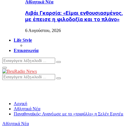
Αθλητικά Νέα
Λιβάι Γκαρσία: «Είμαι ενθουσιασμένος,
με έπεισε η φιλοδοξία και το πλάνο»
6 Αυγούστου, 2026
Life Style
Επικοινωνία
Search
Search
for:
Primary
Menu
Search
Search
for:
Αρχική
Αθλητικά Νέα
Παναθηναϊκός: Ανανέωσε με το «τριφύλλι» η Σελέν Ερντέμ
Αθλητικά Νέα