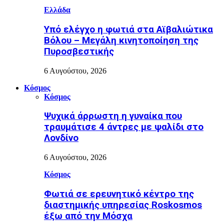
Ελλάδα
Υπό ελέγχο η φωτιά στα Αϊβαλιώτικα
Βόλου – Μεγάλη κινητοποίηση της
Πυροσβεστικής
6 Αυγούστου, 2026
Κόσμος
Κόσμος
Ψυχικά άρρωστη η γυναίκα που
τραυμάτισε 4 άντρες με ψαλίδι στο
Λονδίνο
6 Αυγούστου, 2026
Κόσμος
Φωτιά σε ερευνητικό κέντρο της
διαστημικής υπηρεσίας Roskosmos
έξω από την Μόσχα