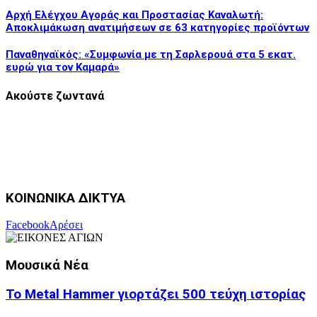
Αρχή Ελέγχου Αγοράς και Προστασίας Καναλωτή:
Αποκλιμάκωση ανατιμήσεων σε 63 κατηγορίες προϊόντων
Παναθηναϊκός: «Συμφωνία με τη Σαρλερουά στα 5 εκατ.
ευρώ για τον Καμαρά»
Ακούστε ζωντανά
ΚΟΙΝΩΝΙΚΑ ΔΙΚΤΥΑ
Facebook
Αρέσει
Μουσικά Νέα
Το Metal Hammer γιορτάζει 500 τεύχη ιστορίας