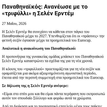
Παναθηναϊκός: Ανανέωσε με το
«τριφύλλι» η Σελέν Ερντέμ
27 Μαΐου, 2026
Η Σελέν Ερντέμ θα συνεχίσει να κάθεται στον πάγκο του
Παναθηναϊκού μέχρι το 2027. Υπενθυμίζεται ότι οι «πράσινες» την
φετινή σεζόν έφτασαν μέχρι τα προημιτελικά του Eurocup.
Αναλυτικά η ανακοίνωση του Παναθηναϊκού:
Η προπονήτρια της γυναικείας ομάδας μπάσκετ του Παναθηναϊκού
Σελέν Ερντέμ καταστρώνει τα σχέδια της για τη νέα χρονιά.
Η κόουτς του «τριφυλλιού» προετοιμάζεται για τη νέα σεζόν και
οραματίζεται μια ακόμα αξιομνημόνευτη αγωνιστική περίοδο,
έπειτα από την περσινή συμμετοχή στα προημιτελικά του Eurocup.
Σε δήλωση της η Σελέν Ερντέμ ανέφερε:
«Είμαι στο σπίτι μου και θα είμαι πάντα περήφανη που εκπροσωπώ
αυτόν τον σπουδαίο Σύλλογο και φοράω αυτά τα χρώματα.
Από τη διοίκηση και το προπονητικό επιτελείο μέχρι τους παίκτες