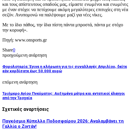
και τους απίστευτους οπαδούς μας, είμαστε ενωμένοι και ενωμένες
με έναν στόχο: να πετύχουμε ακόμη μεγαλύτερες επιτυχίες στη νέα
σεζόν. Ανυπομονώ να παλέψουμε μαζί για νέες νίκες.
Με το ίδιο πάθος, την ίδια πίστη πάντα μπροστά, πάντα με στόχο
την κορυφή».
Πηγή: www.onsports.gr
Share
0
προηγούμενη ανάρτηση
Φορολοταρία: Έγινε η κλήρωση για τις συναλλαγές Απριλίου, δείτε
εάν κερδίσατε έως 50.000 ευρώ
επόμενη ανάρτηση
Τριήμερο Αγίου Πνεύματος: Αυξημένα μέτρα και εντατικοί έλεγχοι
από την Τροχαία
Σχετικές αναρτήσεις
Παγκόσμιο Κύπελλο Ποδοσφαίρου 2026: Αναλαμβάνει τη
Γαλλία ο Ζιντάν!