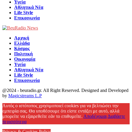
Υγεία
Αθλητικά Νέα
Life Style
Επικοινωνία
Αρχική
Ελλάδα
Κόσμος
Πολιτική
Οικονομία
Υγεία
Αθλητικά Νέα
Life Style
Επικοινωνία
@2024 - beuradio.gr. All Right Reserved. Designed and Developed
by
Magicstreams L.P
Facebook
Αυτός ο ιστότοπος χρησιμοποιεί cookies για να βελτιώσει την
εμπειρία σας. Θα υποθέσουμε ότι είστε εντάξει με αυτό, αλλά
μπορείτε να εξαιρεθείτε εάν το επιθυμείτε.
Αποδέχομαι
Διαβάστε
περισσότερα
Privacy & Cookies Policy