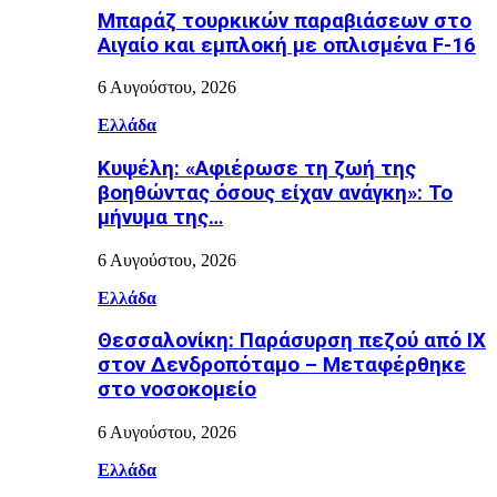
Μπαράζ τουρκικών παραβιάσεων στο
Αιγαίο και εμπλοκή με οπλισμένα F-16
6 Αυγούστου, 2026
Ελλάδα
Κυψέλη: «Αφιέρωσε τη ζωή της
βοηθώντας όσους είχαν ανάγκη»: Το
μήνυμα της…
6 Αυγούστου, 2026
Ελλάδα
Θεσσαλονίκη: Παράσυρση πεζού από ΙΧ
στον Δενδροπόταμο – Μεταφέρθηκε
στο νοσοκομείο
6 Αυγούστου, 2026
Ελλάδα