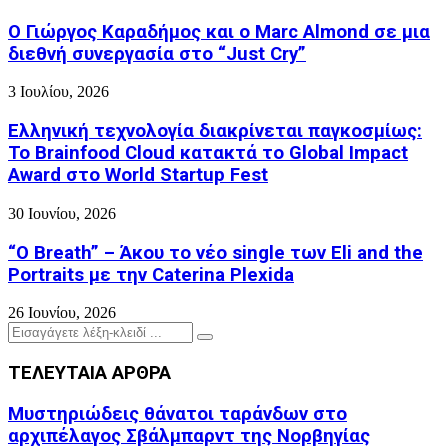
Ο Γιώργος Καραδήμος και ο Marc Almond σε μια
διεθνή συνεργασία στο “Just Cry”
3 Ιουλίου, 2026
Ελληνική τεχνολογία διακρίνεται παγκοσμίως:
Το Brainfood Cloud κατακτά το Global Impact
Award στο World Startup Fest
30 Ιουνίου, 2026
“O Breath” – Άκου το νέο single των Eli and the
Portraits με την Caterina Plexida
26 Ιουνίου, 2026
Search
Search
for:
ΤΕΛΕΥΤΑΙΑ ΑΡΘΡΑ
Μυστηριώδεις θάνατοι ταράνδων στο
αρχιπέλαγος Σβάλμπαρντ της Νορβηγίας