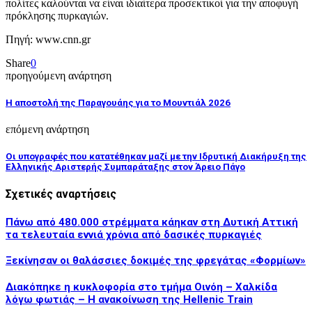
πολίτες καλούνται να είναι ιδιαίτερα προσεκτικοί για την αποφυγή
πρόκλησης πυρκαγιών.
Πηγή: www.cnn.gr
Share
0
προηγούμενη ανάρτηση
Η αποστολή της Παραγουάης για το Μουντιάλ 2026
επόμενη ανάρτηση
Οι υπογραφές που κατατέθηκαν μαζί με την Ιδρυτική Διακήρυξη της
Ελληνικής Αριστερής Συμπαράταξης στον Άρειο Πάγο
Σχετικές αναρτήσεις
Πάνω από 480.000 στρέμματα κάηκαν στη Δυτική Αττική
τα τελευταία εννιά χρόνια από δασικές πυρκαγιές
Ξεκίνησαν οι θαλάσσιες δοκιμές της φρεγάτας «Φορμίων»
Διακόπηκε η κυκλοφορία στo τμήμα Οινόη – Χαλκίδα
λόγω φωτιάς – Η ανακοίνωση της Hellenic Train