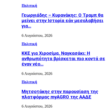
Πολιτική
Γεωργιάδης – Κυρανάκης: Ο Τραμπ θα
μείνει στην Ιστορία εάν μεσολαβήσει
για…
6 Αυγούστου, 2026
Πολιτική
ΚΚΕ για Χιροσίμα, Ναγκασάκι: Η
ανθρωπότητα βρίσκεται πιο κοντά σε
έναν νέο…
6 Αυγούστου, 2026
Πολιτική
Μητσοτάκης στην παρουσίαση της
πλατφόρμας myAGRO της ΑΑΔΕ
6 Αυγούστου, 2026