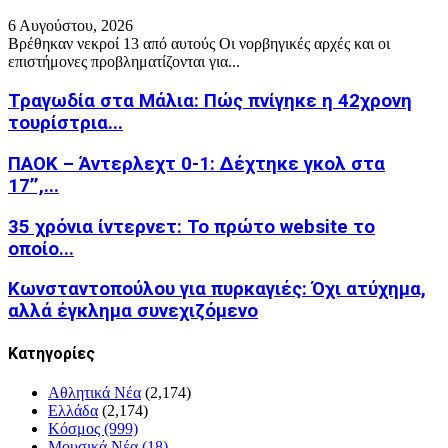
6 Αυγούστου, 2026
Βρέθηκαν νεκροί 13 από αυτούς Οι νορβηγικές αρχές και οι
επιστήμονες προβληματίζονται για...
Τραγωδία στα Μάλια: Πώς πνίγηκε η 42χρονη
τουρίστρια...
ΠΑΟΚ – Άντερλεχτ 0-1: Δέχτηκε γκολ στα
17’’,...
35 χρόνια ίντερνετ: Το πρώτο website το
οποίο...
Κωνσταντοπούλου για πυρκαγιές: Όχι ατύχημα,
αλλά έγκλημα συνεχιζόμενο
Kατηγορίες
Αθλητικά Νέα
(2,174)
Ελλάδα
(2,174)
Κόσμος
(999)
Μουσικά Νέα
(18)