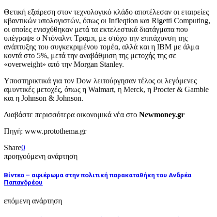
Θετική εξαίρεση στον τεχνολογικό κλάδο αποτέλεσαν οι εταιρείες
κβαντικών υπολογιστών, όπως οι Infleqtion και Rigetti Computing,
οι οποίες ενισχύθηκαν μετά τα εκτελεστικά διατάγματα που
υπέγραψε ο Ντόναλντ Τραμπ, με στόχο την επιτάχυνση της
ανάπτυξης του συγκεκριμένου τομέα, αλλά και η IBM με άλμα
κοντά στο 5%, μετά την αναβάθμιση της μετοχής της σε
«overweight» από την Morgan Stanley.
Υποστηρικτικά για τον Dow λειτούργησαν τέλος οι λεγόμενες
αμυντικές μετοχές, όπως η Walmart, η Merck, η Procter & Gamble
και η Johnson & Johnson.
Διαβάστε περισσότερα οικονομικά νέα στο
Newmoney.gr
Πηγή: www.protothema.gr
Share
0
προηγούμενη ανάρτηση
Βίντεο – αφιέρωμα στην πολιτική παρακαταθήκη του Ανδρέα
Παπανδρέου
επόμενη ανάρτηση