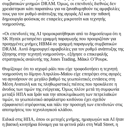
συμβατικών μνημών DRAM. Όμως, οι επενδυτές διεθνώς δεν
χρειάστηκαν κάτι παραπάνω για να ξαναθυμηθούν τις αμφιβολίες
τους για τον ρυθμό ανάπτυξης της αγοράς ΑΙ και την πιθανή
δημιουργία φούσκας σε εταιρείες μικροτσίπ και τεχνητής
νοημοσύνης.
«Οι επενδυτές της AI τρομοκρατήθηκαν από το δημοσίευμα ότι η
SK Hynix μετατρέπει γραμμή παραγωγής που προοριζόταν για
προηγμένες μνήμες HBM4 σε γραμμή παραγωγής συμβατικών
DRAM. Αυτό δημιουργεί αμφιβολίες για τον ρυθμό ανάπτυξης της
ζήτησης στην τεχνητή νοημοσύνη», εξήγησε ο επικεφαλής
στρατηγικός αναλυτής της Jones Trading, Μάικλ Ο’Ρουρκ.
Θυμίζουμε ότι το ισχυρό ράλι που είχε τροφοδοτήσει η τεχνητή
νοημοσύνη το δίμηνο Απριλίου-Μαϊου είχε επιτρέψει στις αγορές
να αγνοήσουν σε μεγάλο βαθμό τις γεωπολιτικές εντάσεις στη
Μέση Ανατολή και τις πληθωριστικές πιέσεις που προκάλεσε η
άνοδος των τιμών της ενέργειας. Όμως πλέον μετά τη συμφωνία
μεταξύ ΗΠΑ και Ιράν και την αποκλιμάκωση των πετρελαϊκών
τιμών, το γεωπολιτικό ασφάλιστρο κινδύνου έχει σχεδόν
εξαφανιστεί στρέφοντας και πάλι την προσοχή των επενδυτών στις
αποτιμήσεις του τεχνολογικού κλάδου.
Ειδικά στις ΗΠΑ, όπου οι μετοχές μνήμης, ημιαγωγών και ΑΙ ήταν
η βασική κινητήρια δύναμη για τα φετινά ράλι στη Wall Street, η