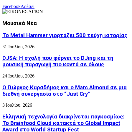
Facebook
Αρέσει
Μουσικά Νέα
Το Metal Hammer γιορτάζει 500 τεύχη ιστορίας
31 Ιουλίου, 2026
DJSA: Η σχολή που φέρνει το DJing και τη
μουσική παραγωγή πιο κοντά σε όλους
24 Ιουλίου, 2026
Ο Γιώργος Καραδήμος και ο Marc Almond σε μια
διεθνή συνεργασία στο “Just Cry”
3 Ιουλίου, 2026
Ελληνική τεχνολογία διακρίνεται παγκοσμίως:
Το Brainfood Cloud κατακτά το Global Impact
Award στο World Startup Fest