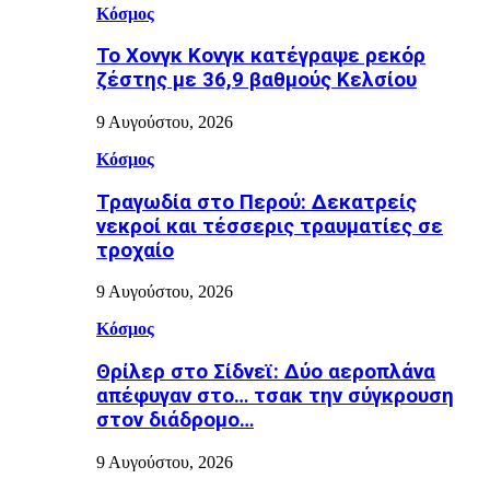
Κόσμος
Το Χονγκ Κονγκ κατέγραψε ρεκόρ
ζέστης με 36,9 βαθμούς Κελσίου
9 Αυγούστου, 2026
Κόσμος
Τραγωδία στο Περού: Δεκατρείς
νεκροί και τέσσερις τραυματίες σε
τροχαίο
9 Αυγούστου, 2026
Κόσμος
Θρίλερ στο Σίδνεϊ: Δύο αεροπλάνα
απέφυγαν στο… τσακ την σύγκρουση
στον διάδρομο…
9 Αυγούστου, 2026