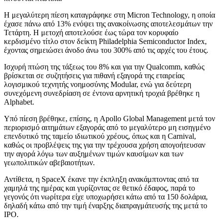
Η μεγαλύτερη πίεση καταγράφηκε στη Micron Technology, η οποία
έχασε πάνω από 13% ενόψει της ανακοίνωσης αποτελεσμάτων την
Τετάρτη. Η μετοχή αποτελούσε έως τώρα τον κορυφαίο
κερδισμένο τίτλο στον δείκτη Philadelphia Semiconductor Index,
έχοντας σημειώσει άνοδο άνω του 300% από τις αρχές του έτους.
Ισχυρή πτώση της τάξεως του 8% και για την Qualcomm, καθώς
βρίσκεται σε συζητήσεις για πιθανή εξαγορά της εταιρείας
λογισμικού τεχνητής νοημοσύνης Modular, ενώ για δεύτερη
συνεχόμενη συνεδρίαση σε έντονα αρνητική τροχιά βρέθηκε η
Alphabet.
Υπό πίεση βρέθηκε, επίσης, η Apollo Global Management μετά τον
περιορισμό αιτημάτων εξαγοράς από το μεγαλύτερο μη εισηγμένο
επενδυτικό της ταμείο ιδιωτικού χρέους, όπως και η Carnival,
καθώς οι προβλέψεις της για την τρέχουσα χρήση απογοήτευσαν
την αγορά λόγω των αυξημένων τιμών καυσίμων και των
γεωπολιτικών αβεβαιοτήτων.
Αντίθετα, η SpaceX έκανε την έκπληξη ανακάμπτοντας από τα
χαμηλά της ημέρας και γυρίζοντας σε θετικό έδαφος, παρά το
γεγονός ότι νωρίτερα είχε υποχωρήσει κάτω από τα 150 δολάρια,
δηλαδή κάτω από την τιμή έναρξης διαπραγμάτευσής της μετά το
IPO.