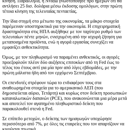
κίνηση. Παράλληλα, η Nvidia γνωστοποίησε προ ημερών ότι θα
αντλήσει 25 δισ. δολάρια μέσω έκδοσης ομολόγων, στην πρώτη
τέτοια κίνηση της τελευταίας πενταετίας.
Την ίδια στιγμή στο μέτωπο της οικονομίας, τα μάκρο στοιχεία
παρέμειναν υποστηρικτικά για την οικονομία. Η επιχειρηματική
δραστηριότητα στις ΗΠΑ αυξήθηκε με τον ταχύτερο ρυθμό των
τελευταίων πέντε μηνών, ενισχυμένη από την ισχυρή ζήτηση για
μεταποιημένα προϊόντα, ενώ η αγορά εργασίας συνεχίζει να
εμφανίζει ανθεκτικότητα.
Όμως, με τον πληθωρισμό να παραμένει ανθεκτικός, οι αγορές
προεξοφλούν πλέον δύο αυξήσεις επιτοκίων από τη Fed έως το
τέλος του έτους αντί για μία πριν από λίγες εβδομάδες, με την
πρώτη μάλιστα ήδη από τον ερχόμενο Σεπτέμβριο.
Οι επενδυτές στρέφουν τώρα το ενδιαφέρον τους στα
αναθεωρημένα στοιχεία για το αμερικανικό ΑΕΠ (που
δημοσιεύεται αύριο, Τετάρτη) και κυρίως στον δείκτη προσωπικών
καταναλωτικών δαπανών (PCE), που ανακοινώνεται μια μέρα μετά
και αποτελεί τον αγαπημένο πληθωριστικό δείκτη που
παρακολουθεί στενά η Fed.
Σε επίπεδο μετοχών, ο δείκτης των ημιαγωγών υποχώρησε
περισσότερο από 7%, με όλες τις εταιρείες που τον απαρτίζουν να
κινούνται πτωτικά.