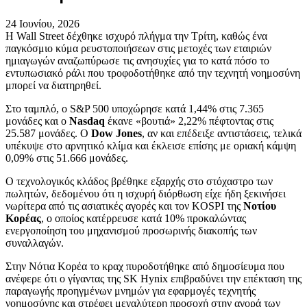
24 Ιουνίου, 2026
Η Wall Street δέχθηκε ισχυρό πλήγμα την Τρίτη, καθώς ένα
παγκόσμιο κύμα ρευστοποιήσεων στις μετοχές των εταιριών
ημιαγωγών αναζωπύρωσε τις ανησυχίες για το κατά πόσο το
εντυπωσιακό ράλι που τροφοδοτήθηκε από την τεχνητή νοημοσύνη
μπορεί να διατηρηθεί.
Στο ταμπλό, ο S&P 500 υποχώρησε κατά 1,44% στις 7.365
μονάδες και ο
Nasdaq
έκανε «βουτιά» 2,22% πέφτοντας στις
25.587 μονάδες. Ο
Dow Jones
, αν και επέδειξε αντιστάσεις, τελικά
υπέκυψε στο αρνητικό κλίμα και έκλεισε επίσης με οριακή κάμψη
0,09% στις 51.666 μονάδες.
Ο τεχνολογικός κλάδος βρέθηκε εξαρχής στο στόχαστρο των
πωλητών, δεδομένου ότι η ισχυρή διόρθωση είχε ήδη ξεκινήσει
νωρίτερα από τις ασιατικές αγορές και τον KOSPI της
Νοτίου
Κορέας
, ο οποίος κατέρρευσε κατά 10% προκαλώντας
ενεργοποίηση του μηχανισμού προσωρινής διακοπής των
συναλλαγών.
Στην Νότια Κορέα το κραχ πυροδοτήθηκε από δημοσίευμα που
ανέφερε ότι ο γίγαντας της SK Hynix επιβραδύνει την επέκταση της
παραγωγής προηγμένων μνημών για εφαρμογές τεχνητής
νοημοσύνης και στρέφει μεγαλύτερη προσοχή στην αγορά των