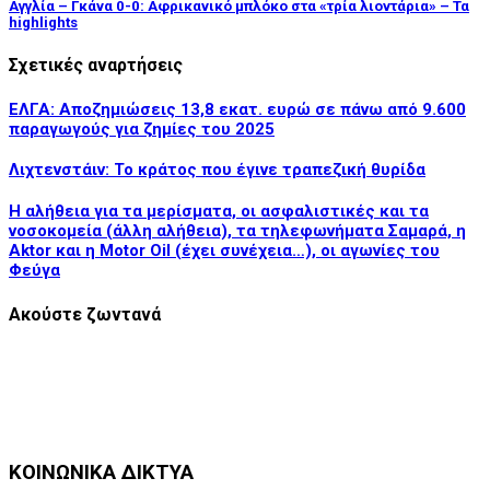
Αγγλία – Γκάνα 0-0: Αφρικανικό μπλόκο στα «τρία λιοντάρια» – Τα
highlights
Σχετικές αναρτήσεις
ΕΛΓΑ: Αποζημιώσεις 13,8 εκατ. ευρώ σε πάνω από 9.600
παραγωγούς για ζημίες του 2025
Λιχτενστάιν: Το κράτος που έγινε τραπεζική θυρίδα
Η αλήθεια για τα μερίσματα, οι ασφαλιστικές και τα
νοσοκομεία (άλλη αλήθεια), τα τηλεφωνήματα Σαμαρά, η
Aktor και η Motor Oil (έχει συνέχεια…), οι αγωνίες του
Φεύγα
Ακούστε ζωντανά
ΚΟΙΝΩΝΙΚΑ ΔΙΚΤΥΑ