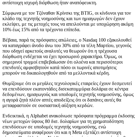
αντίστοιχη ισχυρή διόρθωση ήταν αναπόφευκτη.
Σύμφωνα με τον Τζόναθαν Κρίνσκι της BTIG, οι κίνδυνοι για τον
κλάδο της τεχνητής νοημοσύνης και των ημιαγωγών δεν έχουν
εκλείψει, με τις μετοχές τους να απειλούνται με υποχώρηση ακόμη
10% έως 15% από τα τρέχοντα επίπεδα.
Βέβαια, παρά τις πρόσφατες απώλειες, ο Nasdaq 100 εξακολουθεί
να καταγράφει άνοδο άνω του 30% από τα τέλη Μαρτίου, γεγονός
που οδηγεί αρκετούς αναλυτές να θεωρούν ότι η τρέχουσα
διόρθωση ενδέχεται να έχει προσωρινό χαρακτήρα. Όμως, οι
σημερινοί τριγμοί επιβεβαίωσαν ότι ολοένα και περισσότεροι
επενδυτές αμφισβητούν κατά πόσο οι τωρινές αποτιμήσεις
μπορούν να δικαιολογηθούν από τα μελλοντικά κέρδη.
Θυμίζουμε ότι οι μεγάλες τεχνολογικές εταιρείες έχουν δεσμευτεί
να επενδύσουν εκατοντάδες δισεκατομμύρια δολάρια σε κέντρα
δεδομένων, ημιαγωγούς και υποδομές τεχνητής νοημοσύνης, όμως
η αγορά ζητά πλέον απτές αποδείξεις ότι οι δαπάνες αυτές θα
μεταφραστούν σε ουσιαστική αύξηση κερδών.
Ενδεικτικά, η Alphabet ανακοίνωσε πρόσφατα πρόγραμμα έκδοσης
νέων μετοχών ύψους 80 δισ. δολαρίων για τη χρηματοδότηση
επενδύσεων σε υποδομές τεχνητής νοημοσύνης, ενώ
δημοσιεύματα αναφέρουν ότι και η Meta εξετάζει αντίστοιχη