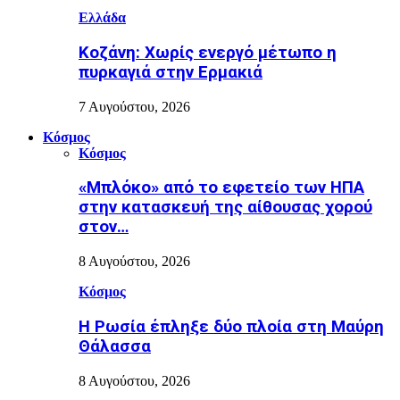
Ελλάδα
Κοζάνη: Χωρίς ενεργό μέτωπο η
πυρκαγιά στην Ερμακιά
7 Αυγούστου, 2026
Κόσμος
Κόσμος
«Μπλόκο» από το εφετείο των ΗΠΑ
στην κατασκευή της αίθουσας χορού
στον…
8 Αυγούστου, 2026
Κόσμος
Η Ρωσία έπληξε δύο πλοία στη Μαύρη
Θάλασσα
8 Αυγούστου, 2026