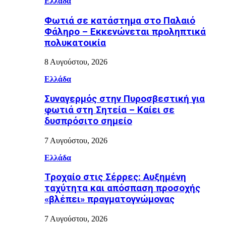
Ελλάδα
Φωτιά σε κατάστημα στο Παλαιό
Φάληρο – Εκκενώνεται προληπτικά
πολυκατοικία
8 Αυγούστου, 2026
Ελλάδα
Συναγερμός στην Πυροσβεστική για
φωτιά στη Σητεία – Καίει σε
δυσπρόσιτο σημείο
7 Αυγούστου, 2026
Ελλάδα
Τροχαίο στις Σέρρες: Αυξημένη
ταχύτητα και απόσπαση προσοχής
«βλέπει» πραγματογνώμονας
7 Αυγούστου, 2026