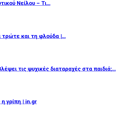
υτικού Νείλου – Τι…
α τρώτε και τη φλούδα |…
βλέψει τις ψυχικές διαταραχές στα παιδιά;…
 γρίπη | in.gr