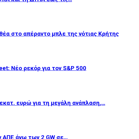
θέα στο απέραντο μπλε της νότιας Κρήτης
et: Νέο ρεκόρ για τον S&P 500
εκατ. ευρώ για τη μεγάλη ανάπλαση,…
ν ΑΠΕ άνω των 2 GW σε…