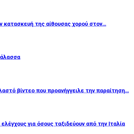
ν κατασκευή της αίθουσας χορού στον…
Θάλασσα
λαστό βίντεο που προανήγγειλε την παραίτηση…
 ελέγχους για όσους ταξιδεύουν από την Ιταλία