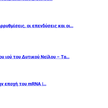
αρρυθμίσεις, οι επενδύσεις και οι…
υ ιού του Δυτικού Νείλου – Τα…
την εποχή του mRNA |…