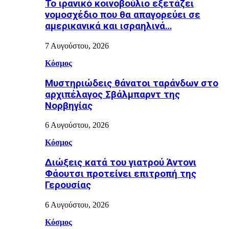
Το ιρανικό κοινοβούλιο εξετάζει
νομοσχέδιο που θα απαγορεύει σε
αμερικανικά και ισραηλινά…
7 Αυγούστου, 2026
Κόσμος
Μυστηριώδεις θάνατοι ταράνδων στο
αρχιπέλαγος Σβάλμπαρντ της
Νορβηγίας
6 Αυγούστου, 2026
Κόσμος
Διώξεις κατά του γιατρού Άντονι
Φάουτσι προτείνει επιτροπή της
Γερουσίας
6 Αυγούστου, 2026
Κόσμος