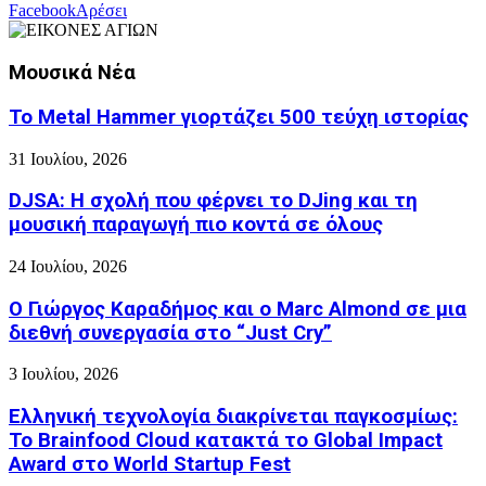
Facebook
Αρέσει
Μουσικά Νέα
Το Metal Hammer γιορτάζει 500 τεύχη ιστορίας
31 Ιουλίου, 2026
DJSA: Η σχολή που φέρνει το DJing και τη
μουσική παραγωγή πιο κοντά σε όλους
24 Ιουλίου, 2026
Ο Γιώργος Καραδήμος και ο Marc Almond σε μια
διεθνή συνεργασία στο “Just Cry”
3 Ιουλίου, 2026
Ελληνική τεχνολογία διακρίνεται παγκοσμίως:
Το Brainfood Cloud κατακτά το Global Impact
Award στο World Startup Fest