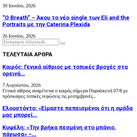
30 Ιουνίου, 2026
“O Breath” – Άκου το νέο single των Eli and the
Portraits με την Caterina Plexida
26 Ιουνίου, 2026
Search
Search
for:
ΤΕΛΕΥΤΑΙΑ ΑΡΘΡΑ
Καιρός: Γενικά αίθριος με τοπικές βροχές στα
ορεινά...
7 Αυγούστου, 2026
Γενικά αίθριος αναμένεται ο καιρός σήμερα Παρασκευή 07/8 με
πρόσκαιρες τοπικές νεφώσεις τις μεσημβρινές...
Ελουστόντο: «Είμαστε πεπεισμένοι ότι η ομάδα
μας μπορεί...
Κυψέλη: «Την βρήκα πεσμένη στο μπάνιο,
πάγωσα» –...