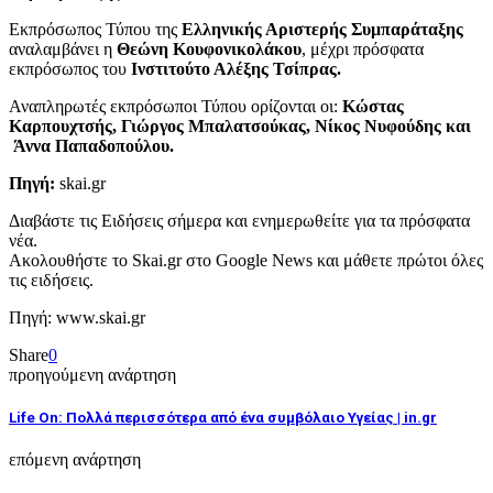
Εκπρόσωπος Τύπου της
Ελληνικής Αριστερής Συμπαράταξης
αναλαμβάνει η
Θεώνη Κουφονικολάκου
, μέχρι πρόσφατα
εκπρόσωπος του
Ινστιτούτο Αλέξης Τσίπρας.
Αναπληρωτές εκπρόσωποι Τύπου ορίζονται οι:
Κώστας
Καρπουχτσής, Γιώργος Μπαλατσούκας, Νίκος Νυφούδης και
Άννα Παπαδοπούλου.
Πηγή:
skai.gr
Διαβάστε τις Ειδήσεις σήμερα και ενημερωθείτε για τα πρόσφατα
νέα.
Ακολουθήστε το Skai.gr στο Google News και μάθετε πρώτοι όλες
τις ειδήσεις.
Πηγή: www.skai.gr
Share
0
προηγούμενη ανάρτηση
Life On: Πολλά περισσότερα από ένα συμβόλαιο Υγείας | in.gr
επόμενη ανάρτηση