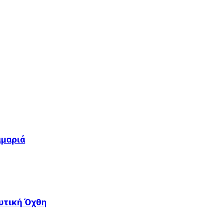
αμαριά
υτική Όχθη