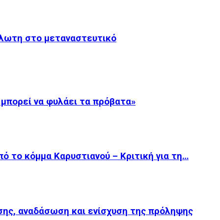
άλωτη στο μεταναστευτικό
 μπορεί να φυλάει τα πρόβατα»
ό το κόμμα Καρυστιανού – Κριτική για τη…
ης, αναδάσωση και ενίσχυση της πρόληψης