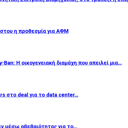
ύστου η προθεσμία για ΑΦΜ
-Ban: Η οικογενειακή διαμάχη που απειλεί μια…
rs στο deal για το data center…
εν μέσω αβεβαιότητας για το…