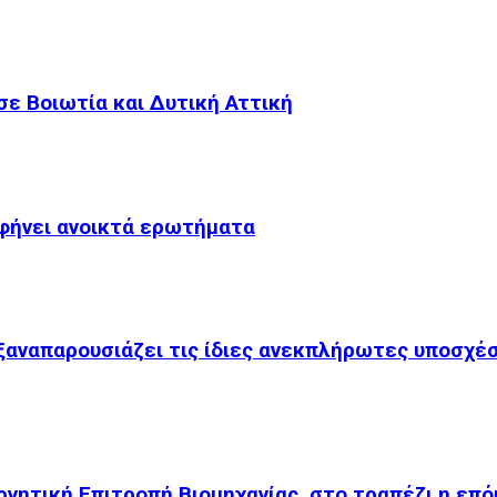
ε Βοιωτία και Δυτική Αττική
αφήνει ανοικτά ερωτήματα
 ξαναπαρουσιάζει τις ίδιες ανεκπλήρωτες υποσχέ
ρνητική Επιτροπή Βιομηχανίας, στο τραπέζι η επ