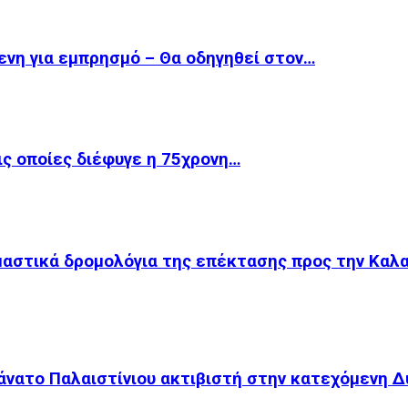
ενη για εμπρησμό – Θα οδηγηθεί στον…
ις οποίες διέφυγε η 75χρονη…
μαστικά δρομολόγια της επέκτασης προς την Καλ
θάνατο Παλαιστίνιου ακτιβιστή στην κατεχόμενη Δ