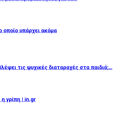
το οποίο υπάρχει ακόμα
βλέψει τις ψυχικές διαταραχές στα παιδιά;…
 γρίπη | in.gr