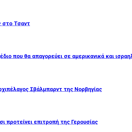
ς στο Τσαντ
χέδιο που θα απαγορεύει σε αμερικανικά και ισραη
ρχιπέλαγος Σβάλμπαρντ της Νορβηγίας
σι προτείνει επιτροπή της Γερουσίας