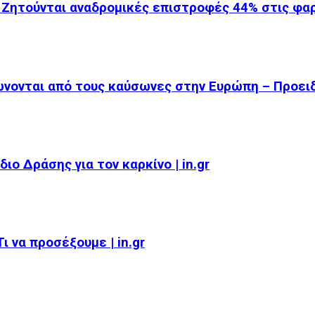
 Ζητούνται αναδρομικές επιστροφές 44% στις φ
ώνονται από τους καύσωνες στην Ευρώπη – Προει
ιο Δράσης για τον καρκίνο | in.gr
 να προσέξουμε | in.gr