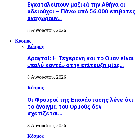
Εγκαταλείπουν μαζικά την Αθήνα οι
αδειούχοι – Πάνω από 56.000 επιβάτες
αναχωρούν…
8 Αυγούστου, 2026
Κόσμος
Κόσμος
Αραγτσί: Η Τεχεράνη και το Ομάν είναι
«πολύ κοντά» στην επίτευξη μίας…
8 Αυγούστου, 2026
Κόσμος
Οι Φρουροί της Επανάστασης λένε ότι
το άνοιγμα του Ορμούζ δεν
σχετίζεται…
8 Αυγούστου, 2026
Κόσμος