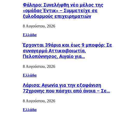
Φάληρο: Συνελήφθη νέο μέλος της
«ομάδας Έντικ» – Συμμετείχε σε
ξυλοδαρμούς επιχειρηματιών
8 Αυγούστου, 2026
Ελλάδα
Έρχονται 39άρια και έως 9 μποφόρ: Σε
συναγερμό Αττικοιβοιωτία,
Πελοπόννησος, Αιγαίο για…
8 Αυγούστου, 2026
Ελλάδα
Λάρισα: Αγωνία για την εξαφάνιση
72χρονης που πάσχει από άνοια – Σε…
8 Αυγούστου, 2026
Ελλάδα