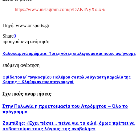
https://www.instagram.com/p/DZKrNyXo-xS/
Πηγή: www.onsports.gr
Share
0
προηγούμενη ανάρτηση
Καλοκαιρινά αρώματα: Ποιες νότες επιλέγουμε και ποιες αφήνουμε
επόμενη ανάρτηση
Οβίδα του Β΄ παγκοσμίου Πολέμου σε πολυσύχναστη παραλία της
Κρήτης – Κλήθηκαν πυροτεχνουργοί
Σχετικές αναρτήσεις
Στην Πολωνία η προετοιμασία του Ατρόμητου – Όλο το
πρόγραμμα
Ζαμπίδης: «Έχει πέσει… πείνα για τα κιλά, όμως πρέπει να
σεβαστούμε τους λόγους της αναβολής»