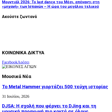
Μουντιάλ 2026: Το last dance του Μέσι, απέναντι στη
«μηχανή» των Ισπανών – Η ώρα του μεγάλου τελικού
Ακούστε ζωντανά
ΚΟΙΝΩΝΙΚΑ ΔΙΚΤΥΑ
Facebook
Αρέσει
Μουσικά Νέα
Το Metal Hammer γιορτάζει 500 τεύχη ιστορίας
31 Ιουλίου, 2026
DJSA: Η σχολή που φέρνει το DJing και τη
μουσική παραγωγή πιο κοντά σε όλους