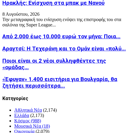
Ηρακλής: Ενίσχυση στα μπακ με Νανού
8 Αυγούστου, 2026
Την μεταγραφική του ενίσχυση ενόψει της επιστροφής του στα
σαλόνια της Super League...
Από 2.000 έως 10.000 ευρώ τον μήνα: Ποια...
Αραγτσί: Η Τεχεράνη και το Ομάν είναι «πολύ...
Ποιοι είναι οι 2 νέοι συλληφθέντες της
«ομάδας...
«Έφυγαν» 1.400 εισιτήρια για Βουλγαρία, θα
ζητήσει περισσότερα...
Kατηγορίες
Αθλητικά Νέα
(2,174)
Ελλάδα
(2,173)
Κόσμος
(988)
Μουσικά Νέα
(18)
Οικονομία
(2,079)