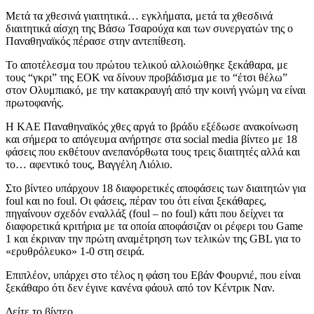
Μετά τα χθεσινά γιαιτητικά… εγκλήματα, μετά τα χθεσδινά
διαιτητικά αίσχη της Βάσω Τσαρούχα και των συνεργατών της ο
Παναθηναϊκός πέρασε στην αντεπίθεση.
Το αποτέλεσμα του πρώτου τελικού αλλοιώθηκε ξεκάθαρα, με
τους “γκρι” της ΕΟΚ να δίνουν προβάδισμα με το “έτσι θέλω”
στον Ολυμπιακό, με την κατακραυγή από την κοινή γνώμη να είναι
πρωτοφανής.
Η ΚΑΕ Παναθηναϊκός χθες αργά το βράδυ εξέδωσε ανακοίνωση
και σήμερα το απόγευμα ανήρτησε στα social media βίντεο με 18
φάσεις που εκθέτουν ανεπανόρθωτα τους τρεις διαιτητές αλλά και
το… αφεντικό τους, Βαγγέλη Λιόλιο.
Στο βίντεο υπάρχουν 18 διαφορετικές αποφάσεις των διαιτητών για
foul και no foul. Οι φάσεις, πέραν του ότι είναι ξεκάθαρες,
πηγαίνουν σχεδόν εναλλάξ (foul – no foul) κάτι που δείχνει τα
διαφορετικά κριτήρια με τα οποία αποφάσιζαν οι ρέφερι του Game
1 και έκριναν την πρώτη αναμέτρηση των τελικών της GBL για το
«ερυθρόλευκο» 1-0 στη σειρά.
Επιπλέον, υπάρχει στο τέλος η φάση του Εβάν Φουρνιέ, που είναι
ξεκάθαρο ότι δεν έγινε κανένα φάουλ από τον Κέντρικ Ναν.
Δείτε το βίντεο